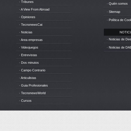
· Tribunes
· Quién somos
· A View From Abroad
· Sitemap
· Opiniones
· Política de Coo
· TecnonewsCat
· Noticias
NOTICIA
· Noticias de D
· Area empresas
· Videojuegos
· Noticias de DA
· Entrevistas
· Dos minutos
· Campo Contrario
· Articulistas
· Guia Profesionales
· TecnonewsWorld
· Cursos