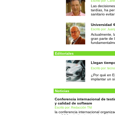
Escrito por: Carl
Las decisione
tardías, ha pe
sanitario evit
Universidad 4
Escrito por: Juan
Actualmente, la
gran parte de 
fundamentalme
Editoriales
Llegan tiemp
Escrito por: tec
¿Por qué en Es
implantar un s
Noticias
Conferencia internacional de test
y calidad de software
Escrito por: Redacción TNI
la conferencia internacional organiz