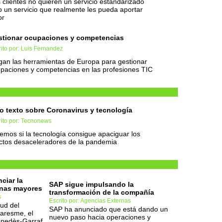
 clientes no quieren un servicio estandarizado
o un servicio que realmente les pueda aportar
or
stionar ocupaciones y competencias
ito por: Luis Fernandez
gan las herramientas de Europa para gestionar
paciones y competencias en las profesiones TIC
o texto sobre Coronavirus y tecnología
rito por: Tecnonews
emos si la tecnología consigue apaciguar los
ctos desaceleradores de la pandemia
nciar la
SAP sigue impulsando la
onas mayores
transformación de la compañía
s
Escrito por: Agencias Externas
ud del
SAP ha anunciado que está dando un
Maresme, el
nuevo paso hacia operaciones y
enedès-Garraf,