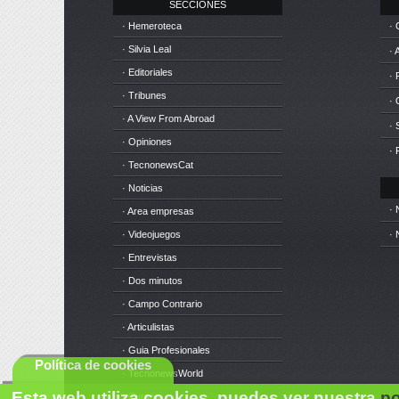
SECCIONES
· Hemeroteca
· 
· Silvia Leal
· 
· Editoriales
· 
· Tribunes
·
· A View From Abroad
· 
· Opiniones
· 
· TecnonewsCat
· Noticias
· 
· Area empresas
· Videojuegos
· 
· Entrevistas
· Dos minutos
· Campo Contrario
· Articulistas
· Guia Profesionales
Política de cookies
· TecnonewsWorld
Esta web utiliza cookies, puedes ver nuestra
po
· Cursos