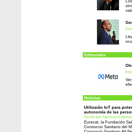
Los
sin
val
Ge
Escr
Lle
ocu
Editoriales
Otr
Esc
Ver
efe
Noticias
Utilizarán IoT para pote
autonomía de las pers
Escrito por: Agencias Externa
Eurecat, la Fundación Sal
Consorcio Sanitario del 
Consorcio Sanitario Alt P