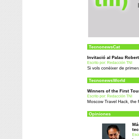
TecnonewsCat
Invitació al Palau Robert
Escrito por: Redacción TNI
Si vols conèixer de primer
TecnonewsWorld
Winners of the First T
Escrito por: Redacción TNI
Moscow Travel Hack, the fi
Opiniones
Más
tec
Escr