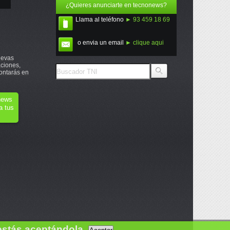
¿Quieres anunciarte en tecnonews?
Llama al teléfono
► 93 459 18 69
o envia un email
► clique aqui
uevas
ciones,
ontarás en
onews
a tus
estás aceptándola.