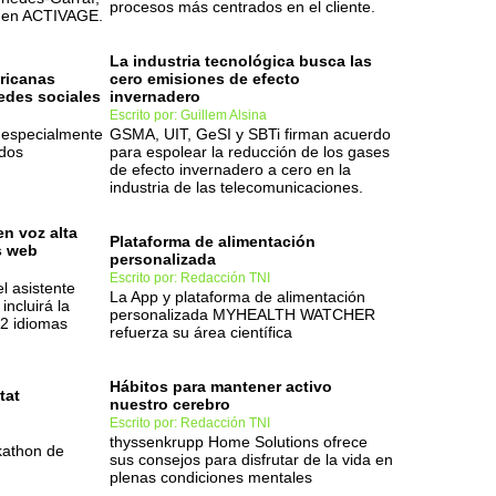
procesos más centrados en el cliente.
n en ACTIVAGE.
La industria tecnológica busca las
ricanas
cero emisiones de efecto
edes sociales
invernadero
Escrito por: Guillem Alsina
, especialmente
GSMA, UIT, GeSI y SBTi firman acuerdo
idos
para espolear la reducción de los gases
de efecto invernadero a cero en la
industria de las telecomunicaciones.
en voz alta
Plataforma de alimentación
s web
personalizada
Escrito por: Redacción TNI
l asistente
La App y plataforma de alimentación
incluirá la
personalizada MYHEALTH WATCHER
42 idiomas
refuerza su área científica
Hábitos para mantener activo
tat
nuestro cerebro
Escrito por: Redacción TNI
thyssenkrupp Home Solutions ofrece
kathon de
sus consejos para disfrutar de la vida en
plenas condiciones mentales