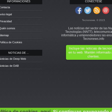
INFORMACIONES
CONÉCTESE
Contacta
Aviso legal
Tecnonews. © 2015
Privacidad
Las notícias del sector de las N
 Quién somos
Tecnologías (NNTT), telecomunica
informática y emprendedores las enc
Sitemap
Tecnonews.info
Política de Cookies
Incluye las noticias de tecn
en tu web. Mantén informado 
NOTICIAS DE ...
clientes.
Noticias de Deep Web
Noticias de DAB
lítica de cookies, aquí.
Si continuas navegando 