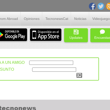
From Abroad
Opiniones
TecnonewsCat
Noticias
Videojuego
Updates
Encuesta
A A UN AMIGO
ASUNTO