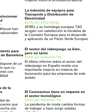
mujeres sobre el ecosistema laboral.
La industria de equipos para
Transporte y Distribución de
olucionan
Electricidad
a'
Escrito por: Africa Orenga
ez
AFBEL y su homóloga europea T&D
odHouse han
acogen con satisfacción la iniciativa de
radicionales
la Comisión Europea para el desarrollo
y aplicación de un Pacto Verde Europeo
El sector del videojuego va bien,
miento para
pero no tanto
de Barcelona
Escrito por: Redacción TNI
ez
El último informe sobre el sector del
dispone de un
videojuego en España revela una
ión que co-
importante mejoría en materia de
iones con
facturación para las empresas de este
ilidad
ámbito
s de la
be
El Coronavirus tiene un impacto en
el sector tecnológico
dad de
Escrito por: Redacción TNI
suarios que
La pandemia de moda cambia formas
erecha son
de trabajar y hace surgir estafas