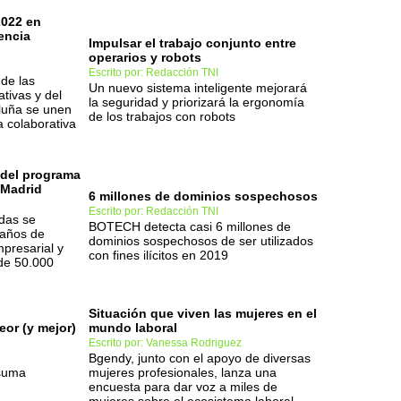
2022 en
encia
Impulsar el trabajo conjunto entre
operarios y robots
Escrito por: Redacción TNI
de las
Un nuevo sistema inteligente mejorará
ativas y del
la seguridad y priorizará la ergonomía
luña se unen
de los trabajos con robots
 colaborativa
 del programa
 Madrid
6 millones de dominios sospechosos
Escrito por: Redacción TNI
das se
BOTECH detecta casi 6 millones de
 años de
dominios sospechosos de ser utilizados
presarial y
con fines ilícitos en 2019
de 50.000
Situación que viven las mujeres en el
eor (y mejor)
mundo laboral
Escrito por: Vanessa Rodriguez
Bgendy, junto con el apoyo de diversas
 suma
mujeres profesionales, lanza una
encuesta para dar voz a miles de