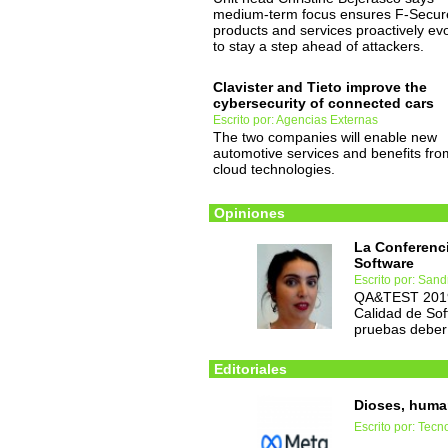
medium-term focus ensures F-Secur
products and services proactively ev
to stay a step ahead of attackers.
Clavister and Tieto improve the
cybersecurity of connected cars
Escrito por: Agencias Externas
The two companies will enable new
automotive services and benefits fro
cloud technologies.
Opiniones
La Conferenci
Software
Escrito por: San
QA&TEST 2019.
Calidad de Sof
pruebas deberí
Editoriales
Dioses, huma
Escrito por: Tec