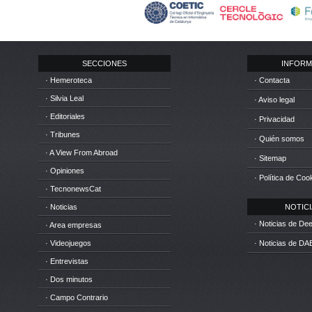
SECCIONES
INFORM
· Hemeroteca
· Contacta
· Silvia Leal
· Aviso legal
· Editoriales
· Privacidad
· Tribunes
· Quién somos
· A View From Abroad
· Sitemap
· Opiniones
· Política de Coo
· TecnonewsCat
· Noticias
NOTICIA
· Noticias de D
· Area empresas
· Videojuegos
· Noticias de DA
· Entrevistas
· Dos minutos
· Campo Contrario