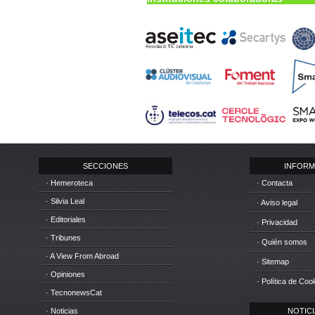
SECCIONES
INFORM
· Hemeroteca
· Contacta
· Silvia Leal
· Aviso legal
· Editoriales
· Privacidad
· Tribunes
· Quién somos
· A View From Abroad
· Sitemap
· Opiniones
· Política de Coo
· TecnonewsCat
· Noticias
NOTICIA