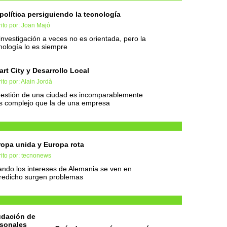
política persiguiendo la tecnología
ito por: Joan Majó
investigación a veces no es orientada, pero la
nología lo es siempre
rt City y Desarrollo Local
ito por: Alain Jordà
gestión de una ciudad es incomparablemente
 complejo que la de una empresa
opa unida y Europa rota
ito por: tecnonews
ndo los intereses de Alemania se ven en
redicho surgen problemas
udación de
rsonales