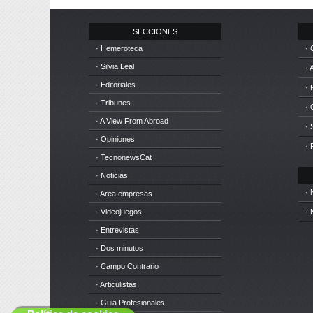
SECCIONES
· Hemeroteca
· 
· Silvia Leal
· 
· Editoriales
· 
· Tribunes
·
· A View From Abroad
· 
· Opiniones
· 
· TecnonewsCat
· Noticias
· 
· Area empresas
· Videojuegos
· 
· Entrevistas
· Dos minutos
· Campo Contrario
· Articulistas
· Guia Profesionales