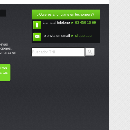
¿Quieres anunciarte en tecnonews?
Llama al teléfono
► 93 459 18 69
o envia un email
► clique aqui
uevas
ciones,
ontarás en
onews
a tus