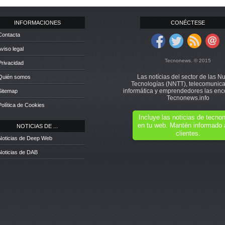
INFORMACIONES
CONÉCTESE
Contacta
Aviso legal
Tecnonews. © 2015
Privacidad
Las notícias del sector de las N
 Quién somos
Tecnologías (NNTT), telecomunica
informática y emprendedores las enc
Sitemap
Tecnonews.info
Política de Cookies
Incluye las noticias de tecn
en tu web. Mantén informado 
NOTICIAS DE ...
clientes.
Noticias de Deep Web
Noticias de DAB