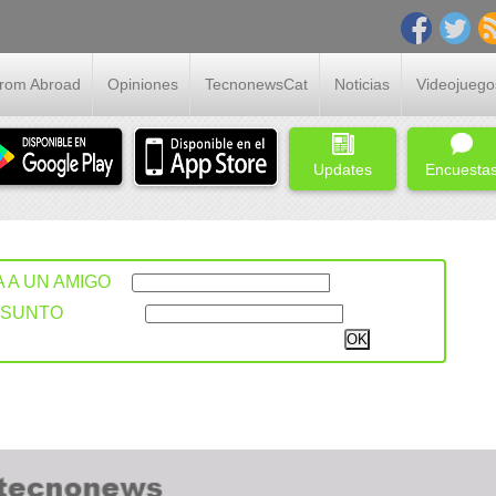
From Abroad
Opiniones
TecnonewsCat
Noticias
Videojuego
Updates
Encuesta
A A UN AMIGO
ASUNTO