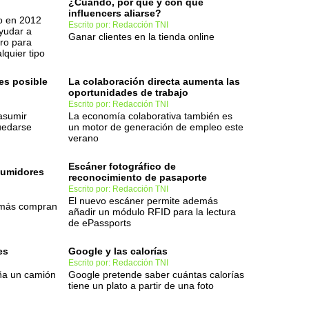
¿Cuándo, por qué y con qué
influencers aliarse?
o en 2012
Escrito por: Redacción TNI
yudar a
Ganar clientes en la tienda online
ro para
quier tipo
 es posible
La colaboración directa aumenta las
oportunidades de trabajo
Escrito por: Redacción TNI
asumir
La economía colaborativa también es
uedarse
un motor de generación de empleo este
verano
Escáner fotográfico de
sumidores
reconocimiento de pasaporte
Escrito por: Redacción TNI
El nuevo escáner permite además
 más compran
añadir un módulo RFID para la lectura
de ePassports
es
Google y las calorías
Escrito por: Redacción TNI
ña un camión
Google pretende saber cuántas calorías
tiene un plato a partir de una foto