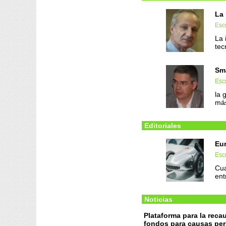
La 
Escr
La 
tec
Sma
Escr
la 
más
Editoriales
Eur
Escr
Cua
ent
Noticias
Plataforma para la reca
fondos para causas pe