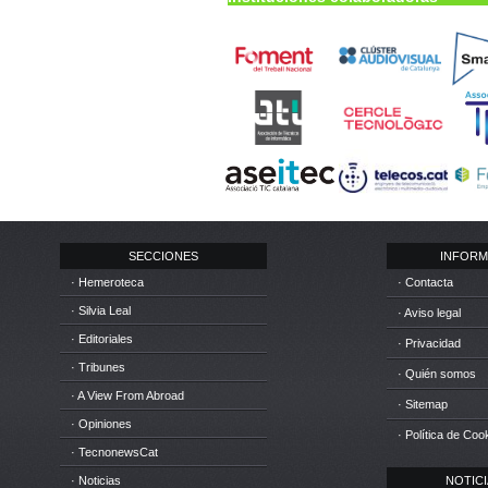
SECCIONES
INFORM
· Hemeroteca
· Contacta
· Silvia Leal
· Aviso legal
· Editoriales
· Privacidad
· Tribunes
· Quién somos
· A View From Abroad
· Sitemap
· Opiniones
· Política de Coo
· TecnonewsCat
· Noticias
NOTICIA