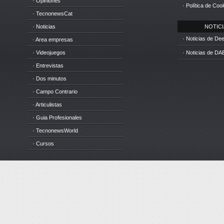
· Opiniones
· Política de Coo
· TecnonewsCat
· Noticias
NOTICIA
· Noticias de D
· Area empresas
· Videojuegos
· Noticias de DA
· Entrevistas
· Dos minutos
· Campo Contrario
· Articulistas
· Guia Profesionales
· TecnonewsWorld
· Cursos