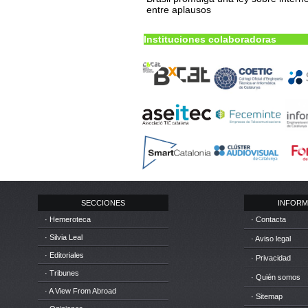
entre aplausos
Instituciones colaboradoras
SECCIONES
INFORM
· Hemeroteca
· Contacta
· Silvia Leal
· Aviso legal
· Editoriales
· Privacidad
· Tribunes
· Quién somos
· A View From Abroad
· Sitemap