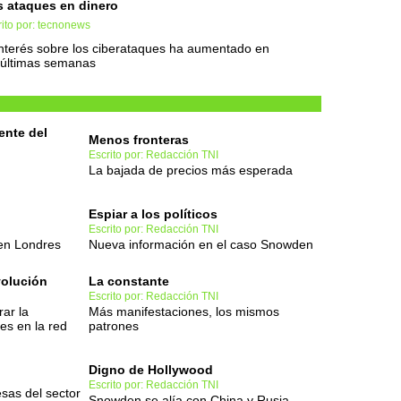
 ataques en dinero
ito por: tecnonews
interés sobre los ciberataques ha aumentado en
 últimas semanas
ente del
Menos fronteras
Escrito por: Redacción TNI
La bajada de precios más esperada
Espiar a los políticos
Escrito por: Redacción TNI
 en Londres
Nueva información en el caso Snowden
volución
La constante
Escrito por: Redacción TNI
ar la
Más manifestaciones, los mismos
es en la red
patrones
Digno de Hollywood
Escrito por: Redacción TNI
sas del sector
Snowden se alía con China y Rusia