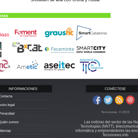
oras
INFORMACIONES
CONÉCTESE
Contacta
Aviso legal
Tecnonews. © 2015
Privacidad
Las notícias del sector de las N
 Quién somos
Tecnologías (NNTT), telecomunica
informática y emprendedores las enc
Sitemap
Tecnonews.info