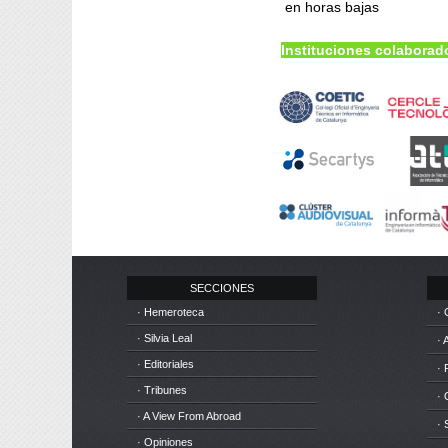
en horas bajas
Instituciones colaborad
SECCIONES
· Hemeroteca
· 
· Silvia Leal
· 
· Editoriales
· 
· Tribunes
·
· A View From Abroad
· 
· Opiniones