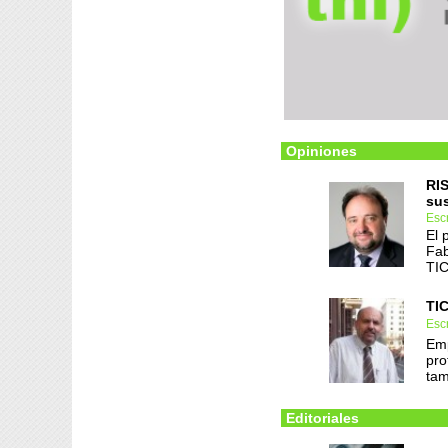
Opiniones
RIS
sus
Escr
El 
Fab
TIC
TIC
Escr
Emp
pro
tam
Editoriales