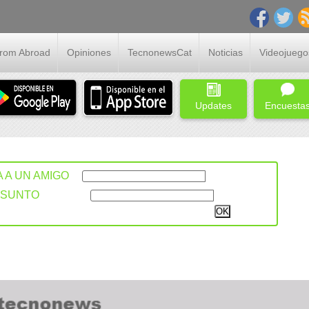
From Abroad
Opiniones
TecnonewsCat
Noticias
Videojuego
Updates
Encuesta
A A UN AMIGO
ASUNTO