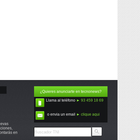
¿Quieres anunciarte en tecnonews?
Llama al teléfono
► 93 459 18 69
o envia un email
► clique aqui
uevas
ciones,
ontarás en