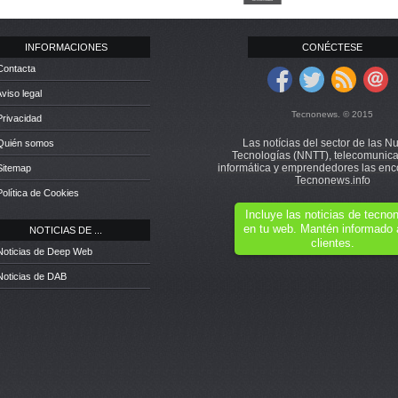
INFORMACIONES
CONÉCTESE
Contacta
Aviso legal
Tecnonews. © 2015
Privacidad
Las notícias del sector de las N
 Quién somos
Tecnologías (NNTT), telecomunica
informática y emprendedores las enc
Sitemap
Tecnonews.info
Política de Cookies
Incluye las noticias de tecn
en tu web. Mantén informado 
NOTICIAS DE ...
clientes.
Noticias de Deep Web
Noticias de DAB