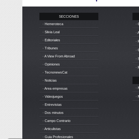
SECCIONES
· Hemeroteca
· 
· Silvia Leal
· 
· Editoriales
· 
· Tribunes
·
· A View From Abroad
· 
· Opiniones
· 
· TecnonewsCat
· Noticias
· 
· Area empresas
· Videojuegos
· 
· Entrevistas
· Dos minutos
· Campo Contrario
· Articulistas
· Guia Profesionales