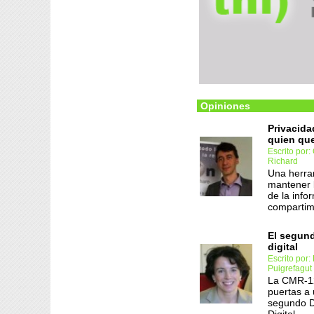
Opiniones
Privacida
quien qu
Escrito por:
Richard
Una herra
mantener l
de la info
comparti
El segun
digital
Escrito por:
Puigrefagut
La CMR-12
puertas a 
segundo D