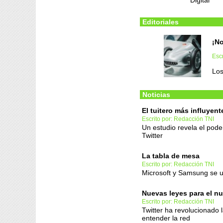
Digital
Editoriales
¡No
Escr
Los
Noticias
El tuitero más influyent
Escrito por: Redacción TNI
Un estudio revela el poder
Twitter
La tabla de mesa
Escrito por: Redacción TNI
Microsoft y Samsung se 
Nuevas leyes para el 
Escrito por: Redacción TNI
Twitter ha revolucionado 
entender la red