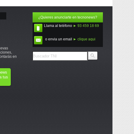
¿Quieres anunciarte en tecnonews?
Llama al teléfono
► 93 459 18 69
o envia un email
► clique aqui
uevas
ciones,
ontarás en
onews
a tus