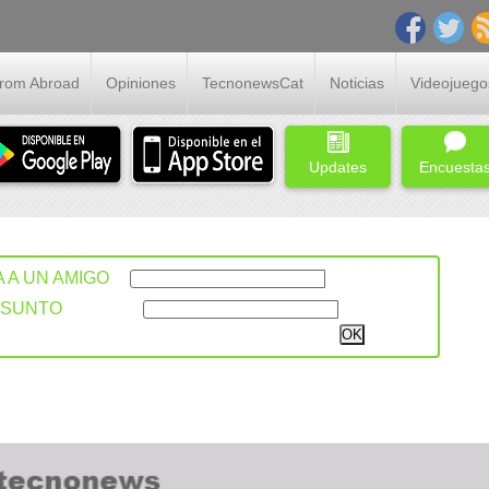
From Abroad
Opiniones
TecnonewsCat
Noticias
Videojuego
Updates
Encuesta
A A UN AMIGO
ASUNTO