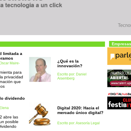
Tecno
Empresas
d limitada a
eramos
¿Qué es la
 Oscar Maire-
innovación?
mienta para
Escrito por: Daniel
a privacidad
Aisemberg
rmación que
mos
do dividendo
Digital 2020: Hacia el
 Elena
mercado único digital?
 abre las
un posible
Escrito por: Asesoría Legal
ividendo