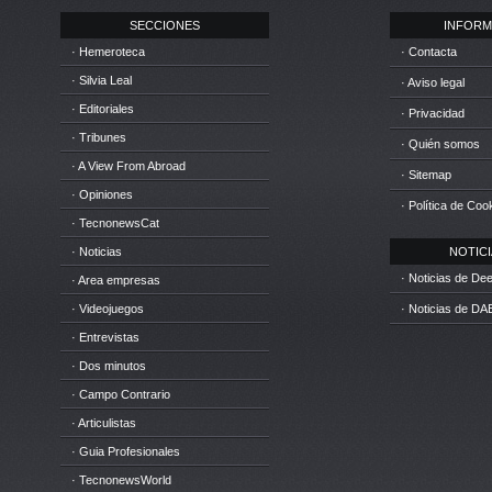
SECCIONES
INFORM
· Hemeroteca
· Contacta
· Silvia Leal
· Aviso legal
· Editoriales
· Privacidad
· Tribunes
· Quién somos
· A View From Abroad
· Sitemap
· Opiniones
· Política de Coo
· TecnonewsCat
· Noticias
NOTICIA
· Noticias de D
· Area empresas
· Videojuegos
· Noticias de DA
· Entrevistas
· Dos minutos
· Campo Contrario
· Articulistas
· Guia Profesionales
· TecnonewsWorld