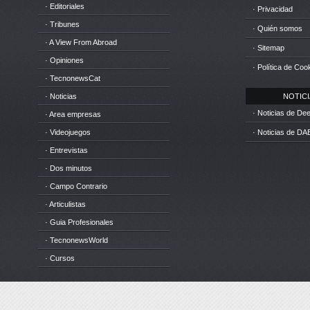
· Editoriales
· Privacidad
· Tribunes
· Quién somos
· A View From Abroad
· Sitemap
· Opiniones
· Política de Coo
· TecnonewsCat
· Noticias
NOTICIA
· Noticias de D
· Area empresas
· Videojuegos
· Noticias de DA
· Entrevistas
· Dos minutos
· Campo Contrario
· Articulistas
· Guia Profesionales
· TecnonewsWorld
· Cursos