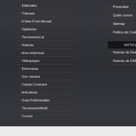
· Editoriales
· Privacidad
· Tribunes
· Quién somos
· A View From Abroad
· Sitemap
· Opiniones
· Política de Coo
· TecnonewsCat
· Noticias
NOTICIA
· Noticias de D
· Area empresas
· Videojuegos
· Noticias de DA
· Entrevistas
· Dos minutos
· Campo Contrario
· Articulistas
· Guia Profesionales
· TecnonewsWorld
· Cursos