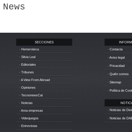
News
SECCIONES
INFORM
· Hemeroteca
· Contacta
· Silvia Leal
· Aviso legal
· Editoriales
· Privacidad
· Tribunes
· Quién somos
· A View From Abroad
· Sitemap
· Opiniones
· Política de Coo
· TecnonewsCat
· Noticias
NOTICIA
· Noticias de D
· Area empresas
· Videojuegos
· Noticias de DA
· Entrevistas