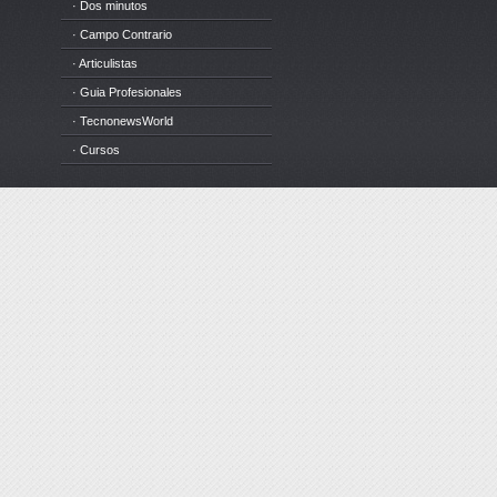
· Dos minutos
· Campo Contrario
· Articulistas
· Guia Profesionales
· TecnonewsWorld
· Cursos