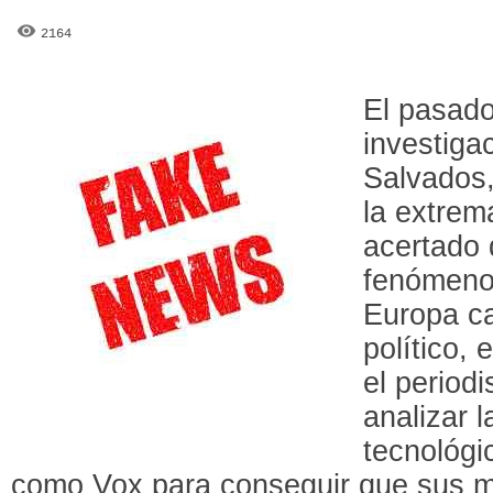
2164
El pasad
investiga
Salvados,
la extrem
acertado 
fenómeno
Europa c
político,
el period
analizar l
tecnológi
como Vox para conseguir que sus m