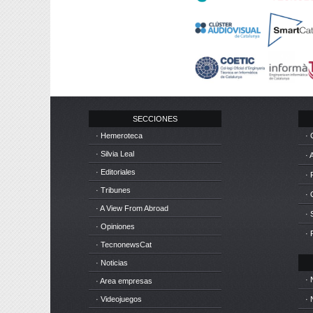
SECCIONES
· Hemeroteca
· 
· Silvia Leal
· 
· Editoriales
· 
· Tribunes
·
· A View From Abroad
· 
· Opiniones
· 
· TecnonewsCat
· Noticias
· 
· Area empresas
· Videojuegos
· 