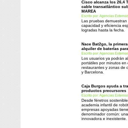
Cisco alcanza los 26,4 
cable transatlántico s
MAREA
Escrito por: Agencias Externa
Las pruebas demuestran 
capacidad y eficiencia es
logradas hasta la fecha.
Nace Bat2go, la primera
alquiler de baterías par
Escrito por: Agencias Externa
Los usuarios ya podrán al
portátiles por minutos en 
restaurantes y zonas de 
y Barcelona.
Caja Burgos ayuda a tr
productos precursores
Escrito por: Agencias Externa
Desde féretros sostenibl
academia infantil de robót
empresas apoyadas tien
denominador común: una
innovadora e inexistente.