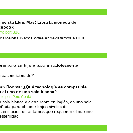
revista Lluis Mas: Libra la moneda de
cebook
ito por: BBC
Barcelona Black Coffee entrevistamos a Lluis
s
ne para su hijo o para un adolescente
l reacondicionado?
an Rooms: ¿Qué tecnología es compatible
 el uso de una sala blanca?
ito por: Pere Cerdà
 sala blanca o clean room en inglés, es una sala
eñada para obtener bajos niveles de
taminación en entornos que requieren el máximo
esterilidad