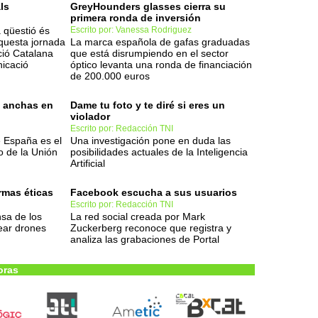
ls
GreyHounders glasses cierra su
primera ronda de inversión
 qüestió és
Escrito por: Vanessa Rodriguez
aquesta jornada
La marca española de gafas graduadas
ció Catalana
que está disrumpiendo en el sector
icació
óptico levanta una ronda de financiación
de 200.000 euros
s anchas en
Dame tu foto y te diré si eres un
violador
Escrito por: Redacción TNI
 España es el
Una investigación pone en duda las
o de la Unión
posibilidades actuales de la Inteligencia
Artificial
rmas éticas
Facebook escucha a sus usuarios
Escrito por: Redacción TNI
sa de los
La red social creada por Mark
ear drones
Zuckerberg reconoce que registra y
analiza las grabaciones de Portal
oras