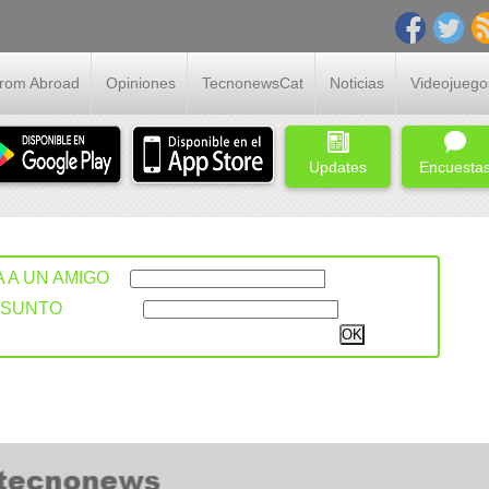
From Abroad
Opiniones
TecnonewsCat
Noticias
Videojuego
Updates
Encuesta
A A UN AMIGO
ASUNTO