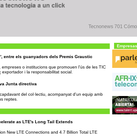
Tecnonews 701 Cómo n
Empresas
0', entre els guanyadors dels Premis Graustic
, empreses o institucions que promouen l'ús de les TIC
 exportador i la responsabilitat social.
va Junta directiva
 capdavant del col·lectiu, acompanyat d'un equip amb
us reptes.
elerate as LTE's Long Tail Extends
lion New LTE Connections and 4.7 Billion Total LTE