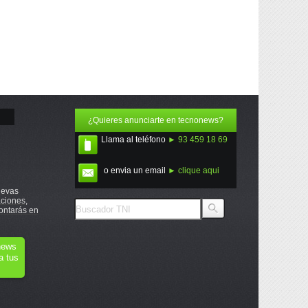
¿Quieres anunciarte en tecnonews?
Llama al teléfono
► 93 459 18 69
o envia un email
► clique aqui
uevas
ciones,
ontarás en
onews
a tus