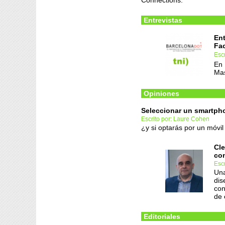
Connections.
Entrevistas
Ent
Fa
Escr
En 
Ma
Opiniones
Seleccionar un smartpho
Escrito por: Laure Cohen
¿y si optarás por un móvi
Cle
con
Escr
Una
dis
con
de 
Editoriales