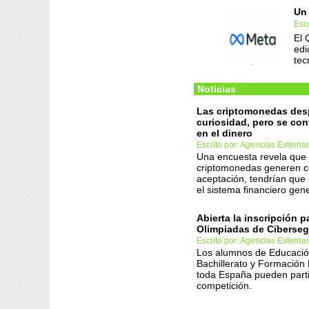
Un 
Esc
El 
edi
tec
Noticias
Las criptomonedas des
curiosidad, pero se co
en el dinero
Escrito por: Agencias Externa
Una encuesta revela que 
criptomonedas generen c
aceptación, tendrían que 
el sistema financiero gene
Abierta la inscripción p
Olimpiadas de Ciberseg
Escrito por: Agencias Externa
Los alumnos de Educació
Bachillerato y Formación 
toda España pueden parti
competición.