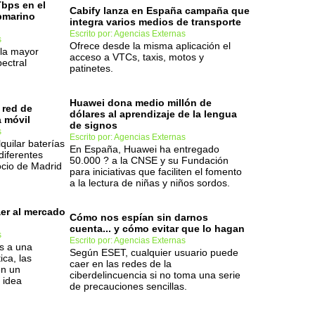
Tbps en el
Cabify lanza en España campaña que
ubmarino
integra varios medios de transporte
Escrito por: Agencias Externas
s
Ofrece desde la misma aplicación el
la mayor
acceso a VTCs, taxis, motos y
pectral
patinetes.
Huawei dona medio millón de
 red de
dólares al aprendizaje de la lengua
a móvil
de signos
s
Escrito por: Agencias Externas
quilar baterías
En España, Huawei ha entregado
diferentes
50.000 ? a la CNSE y su Fundación
ocio de Madrid
para iniciativas que faciliten el fomento
a la lectura de niñas y niños sordos.
aer al mercado
Cómo nos espían sin darnos
cuenta... y cómo evitar que lo hagan
s
Escrito por: Agencias Externas
es a una
Según ESET, cualquier usuario puede
ica, las
caer en las redes de la
en un
ciberdelincuencia si no toma una serie
 idea
de precauciones sencillas.