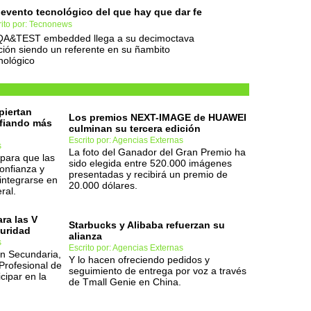
evento tecnológico del que hay que dar fe
rito por: Tecnonews
QA&TEST embedded llega a su decimoctava
ción siendo un referente en su ñambito
nológico
piertan
Los premios NEXT-IMAGE de HUAWEI
nfiando más
culminan su tercera edición
Escrito por: Agencias Externas
s
La foto del Ganador del Gran Premio ha
para que las
sido elegida entre 520.000 imágenes
onfianza y
presentadas y recibirá un premio de
integrarse en
20.000 dólares.
ral.
ara las V
Starbucks y Alibaba refuerzan su
uridad
alianza
s
Escrito por: Agencias Externas
n Secundaria,
Y lo hacen ofreciendo pedidos y
Profesional de
seguimiento de entrega por voz a través
cipar en la
de Tmall Genie en China.