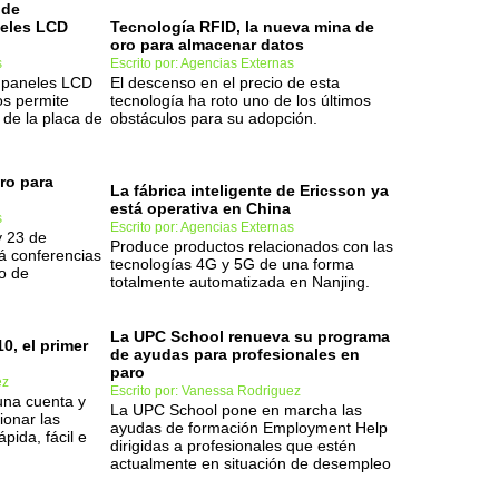
 de
neles LCD
Tecnología RFID, la nueva mina de
oro para almacenar datos
s
Escrito por: Agencias Externas
s paneles LCD
El descenso en el precio de esta
os permite
tecnología ha roto uno de los últimos
 de la placa de
obstáculos para su adopción.
tro para
La fábrica inteligente de Ericsson ya
está operativa en China
s
Escrito por: Agencias Externas
y 23 de
Produce productos relacionados con las
rá conferencias
tecnologías 4G y 5G de una forma
o de
totalmente automatizada en Nanjing.
La UPC School renueva su programa
0, el primer
de ayudas para profesionales en
paro
ez
Escrito por: Vanessa Rodriguez
una cuenta y
La UPC School pone en marcha las
ionar las
ayudas de formación Employment Help
pida, fácil e
dirigidas a profesionales que estén
actualmente en situación de desempleo