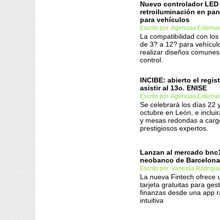
Nuevo controlador LED
retroiluminación en pa
para vehículos
Escrito por: Agencias Externa
La compatibilidad con lo
de 3? a 12? para vehícul
realizar diseños comunes
control.
INCIBE: abierto el regis
asistir al 13o. ENISE
Escrito por: Agencias Externa
Se celebrará los días 22 
octubre en León, e inclui
y mesas redondas a carg
prestigiosos expertos.
Lanzan al mercado bnc1
neobanco de Barcelona
Escrito por: Vanessa Rodrigu
La nueva Fintech ofrece 
tarjeta gratuitas para gest
finanzas desde una app rá
intuitiva