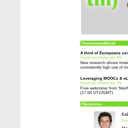
TecnonewsWorld
A third of Europeans us
Escrito por: Redacción TNI
New research shows mobi
consistently high use of m
Leveraging MOOCs & eLe
Escrito por: Redacción TNI
Free webminar from Stanf
(17.00 UTC/GMT)
Opiniones
Cró
Escr