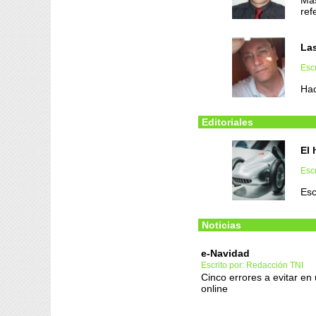
Mas
ref
Las
Escr
Hac
Editoriales
El 
Escr
Esc
Noticias
e-Navidad
Escrito por: Redacción TNI
Cinco errores a evitar en
online