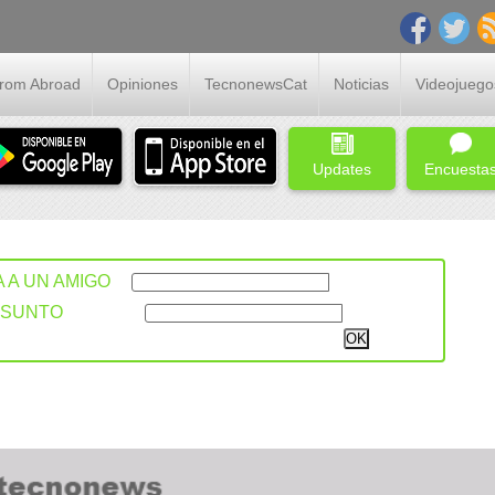
From Abroad
Opiniones
TecnonewsCat
Noticias
Videojuego
Updates
Encuesta
A A UN AMIGO
ASUNTO