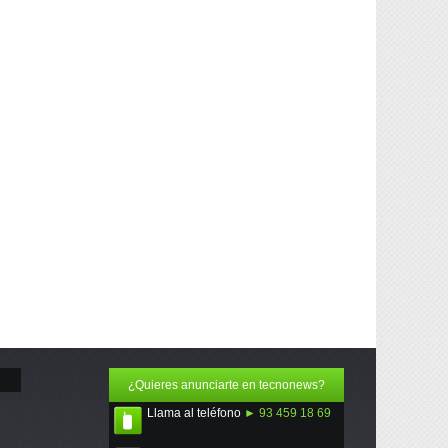
¿Quieres anunciarte en tecnonews?
Llama al teléfono
► 93 459 18 69