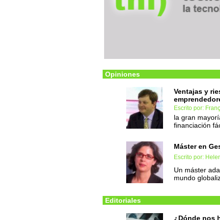
Opiniones
Ventajas y ri
emprendedor
Escrito por: Fran
la gran mayorí
financiación f
Máster en Ges
Escrito por: Hel
Un máster adap
mundo globali
Editoriales
¿Dónde nos 