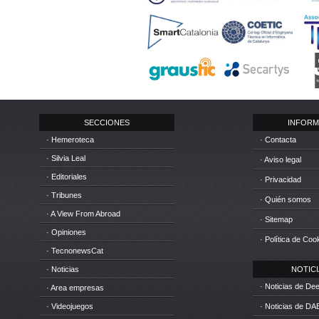
SECCIONES
INFORM
· Hemeroteca
· Contacta
· Silvia Leal
· Aviso legal
· Editoriales
· Privacidad
· Tribunes
· Quién somos
· A View From Abroad
· Sitemap
· Opiniones
· Política de Coo
· TecnonewsCat
· Noticias
NOTICIA
· Noticias de D
· Area empresas
· Videojuegos
· Noticias de DA