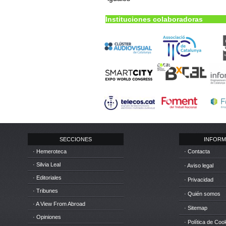
Instituciones colaboradoras
SECCIONES
INFORM
· Hemeroteca
· Contacta
· Silvia Leal
· Aviso legal
· Editoriales
· Privacidad
· Tribunes
· Quién somos
· A View From Abroad
· Sitemap
· Opiniones
· Política de Coo