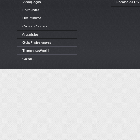
· Videojuegos
· Noticias de DA
· Entrevistas
· Dos minutos
· Campo Contrario
· Articulistas
· Guia Profesionales
· TecnonewsWorld
· Cursos