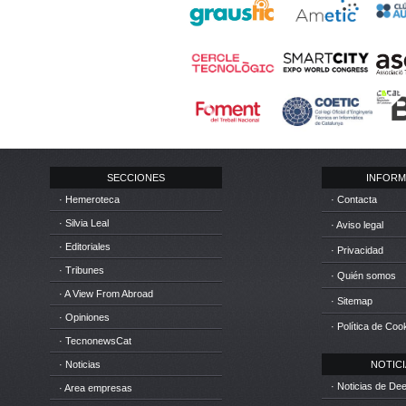
SECCIONES
INFORM
· Hemeroteca
· Contacta
· Silvia Leal
· Aviso legal
· Editoriales
· Privacidad
· Tribunes
· Quién somos
· A View From Abroad
· Sitemap
· Opiniones
· Política de Coo
· TecnonewsCat
· Noticias
NOTICIA
· Noticias de D
· Area empresas