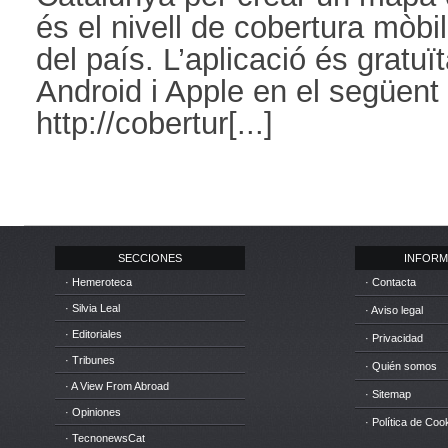
és el nivell de cobertura mòbi
del país. L’aplicació és gratuï
Android i Apple en el següent 
http://cobertur[...]
SECCIONES
INFORM
· Hemeroteca
· Contacta
· Silvia Leal
· Aviso legal
· Editoriales
· Privacidad
· Tribunes
· Quién somos
· A View From Abroad
· Sitemap
· Opiniones
· Política de Coo
· TecnonewsCat