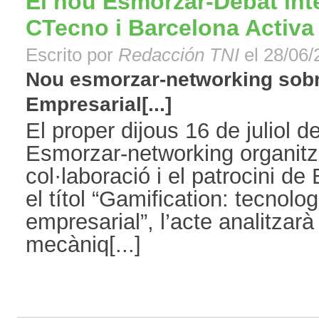
El nou Esmorzar-Debat inte
CTecno i Barcelona Activa
Escrito por
Redacción TNI
el 28/06/
Nou esmorzar-networking sobr
Empresarial[...]
El proper dijous 16 de juliol d
Esmorzar-networking organitz
col·laboració i el patrocini de
el títol “Gamification: tecnolo
empresarial”, l’acte analitzar
mecàniq[...]