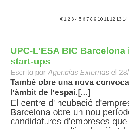
1
2
3
4
5
6
7
8
9
10
11
12
13
14
UPC-L'ESA BIC Barcelona 
start-ups
Escrito por
Agencias Externas
el 28
També obre una nova convocat
l'àmbit de l'espai.[...]
El centre d'incubació d'empr
Barcelona obre un nou períod
candidatures d'empreses que v