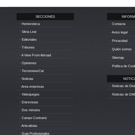
SECCIONES
INFORM
· Hemeroteca
· Contacta
· Silvia Leal
· Aviso legal
· Editoriales
· Privacidad
· Tribunes
· Quién somos
· A View From Abroad
· Sitemap
· Opiniones
· Política de Coo
· TecnonewsCat
· Noticias
NOTICIA
· Noticias de D
· Area empresas
· Videojuegos
· Noticias de DA
· Entrevistas
· Dos minutos
· Campo Contrario
· Articulistas
· Guia Profesionales