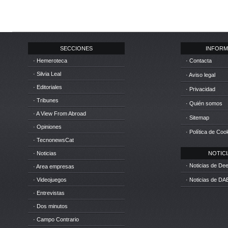
SECCIONES
INFORM
· Hemeroteca
· Contacta
· Silvia Leal
· Aviso legal
· Editoriales
· Privacidad
· Tribunes
· Quién somos
· A View From Abroad
· Sitemap
· Opiniones
· Política de Coo
· TecnonewsCat
· Noticias
NOTICIA
· Noticias de D
· Area empresas
· Videojuegos
· Noticias de DA
· Entrevistas
· Dos minutos
· Campo Contrario