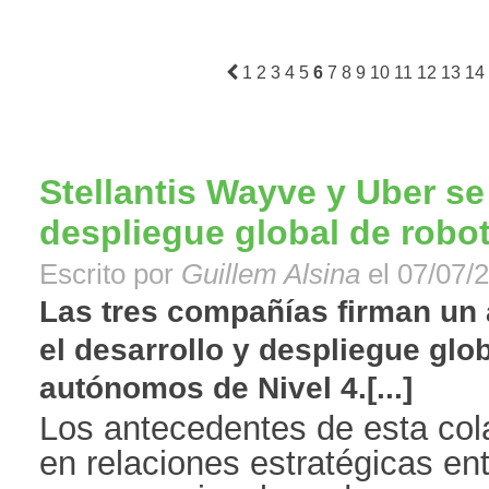
1
2
3
4
5
6
7
8
9
10
11
12
13
14
Stellantis Wayve y Uber se 
despliegue global de robo
Escrito por
Guillem Alsina
el 07/07/2
Las tres compañías firman un
el desarrollo y despliegue glo
autónomos de Nivel 4.[...]
Los antecedentes de esta col
en relaciones estratégicas ent