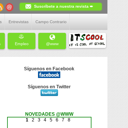
Suscríbete a nuestra revista ➨
s
Entrevistas
Campo Contrario
s
Empleo
@www
Síguenos en Facebook
Síguenos en Twitter
NOVEDADES @WWW
1
2
3
4
5
6
7
8