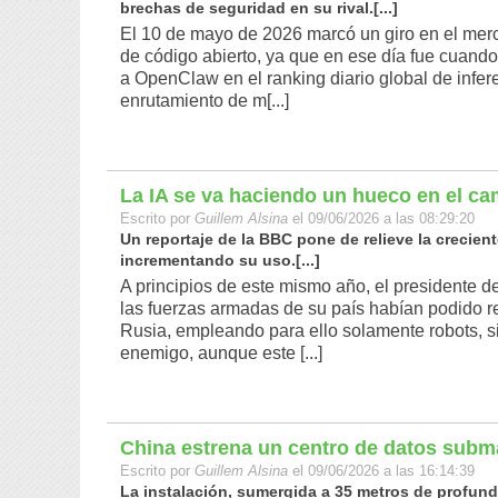
brechas de seguridad en su rival.[...]
El 10 de mayo de 2026 marcó un giro en el merca
de código abierto, ya que en ese día fue cuan
a OpenClaw en el ranking diario global de infe
enrutamiento de m[...]
La IA se va haciendo un hueco en el ca
Escrito por
Guillem Alsina
el 09/06/2026 a las 08:29:20
Un reportaje de la BBC pone de relieve la crecien
incrementando su uso.[...]
A principios de este mismo año, el presidente 
las fuerzas armadas de su país habían podido r
Rusia, empleando para ello solamente robots, s
enemigo, aunque este [...]
China estrena un centro de datos subma
Escrito por
Guillem Alsina
el 09/06/2026 a las 16:14:39
La instalación, sumergida a 35 metros de profund