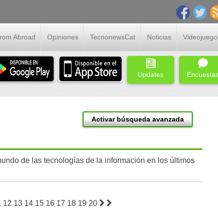
From Abroad
Opiniones
TecnonewsCat
Noticias
Videojuego
Updates
Encuesta
Activar búsqueda avanzada
undo de las tecnologías de la información en los últimos
1
12
13
14
15
16
17
18
19
20