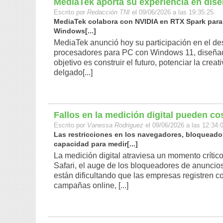
MediaTek aporta su experiencia en dis
Escrito por
Redacción TNI
el 09/06/2026 a las 19:35:25
MediaTek colabora con NVIDIA en RTX Spark para 
Windows[...]
MediaTek anunció hoy su participación en el d
procesadores para PC con Windows 11, diseñad
objetivo es construir el futuro, potenciar la creat
delgado[...]
Fallos en la medición digital pueden c
Escrito por
Vanessa Rodriguez
el 09/06/2026 a las 12:34:
Las restricciones en los navegadores, bloqueador
capacidad para medir[...]
La medición digital atraviesa un momento críti
Safari, el auge de los bloqueadores de anuncios
están dificultando que las empresas registren 
campañas online, [...]