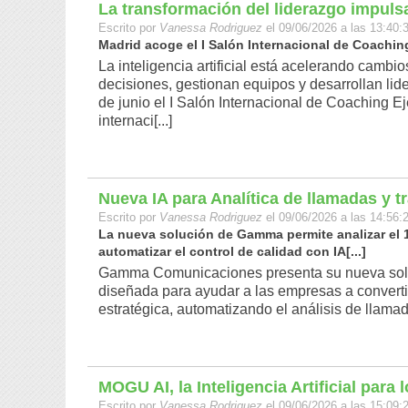
La transformación del liderazgo impulsa
Escrito por
Vanessa Rodriguez
el 09/06/2026 a las 13:40:
Madrid acoge el I Salón Internacional de Coaching 
La inteligencia artificial está acelerando camb
decisiones, gestionan equipos y desarrollan lid
de junio el I Salón Internacional de Coaching Ej
internaci[...]
Nueva IA para Analítica de llamadas y 
Escrito por
Vanessa Rodriguez
el 09/06/2026 a las 14:56:
La nueva solución de Gamma permite analizar el 1
automatizar el control de calidad con IA[...]
Gamma Comunicaciones presenta su nueva soluc
diseñada para ayudar a las empresas a converti
estratégica, automatizando el análisis de llamada
MOGU AI, la Inteligencia Artificial para
Escrito por
Vanessa Rodriguez
el 09/06/2026 a las 15:09: