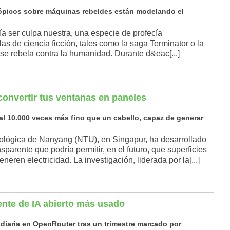
tópicos sobre máquinas rebeldes están modelando el
odría ser culpa nuestra, una especie de profecía
las de ciencia ficción, tales como la saga Terminator o la
l se rebela contra la humanidad. Durante d&eac[...]
 convertir tus ventanas en paneles
al 10.000 veces más fino que un cabello, capaz de generar
nológica de Nanyang (NTU), en Singapur, ha desarrollado
nsparente que podría permitir, en el futuro, que superficies
neren electricidad. La investigación, liderada por la[...]
te de IA abierto más usado
 diaria en OpenRouter tras un trimestre marcado por