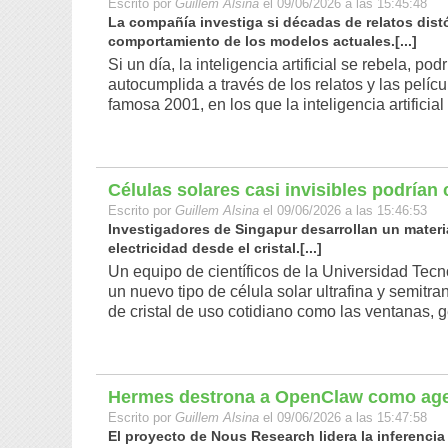
Escrito por
Guillem Alsina
el 09/06/2026 a las 15:45:48
La compañía investiga si décadas de relatos dis
comportamiento de los modelos actuales.[...]
Si un día, la inteligencia artificial se rebela, p
autocumplida a través de los relatos y las pelícu
famosa 2001, en los que la inteligencia artificia
Células solares casi invisibles podrían
Escrito por
Guillem Alsina
el 09/06/2026 a las 15:46:53
Investigadores de Singapur desarrollan un materi
electricidad desde el cristal.[...]
Un equipo de científicos de la Universidad Tec
un nuevo tipo de célula solar ultrafina y semitra
de cristal de uso cotidiano como las ventanas, ge
Hermes destrona a OpenClaw como agen
Escrito por
Guillem Alsina
el 09/06/2026 a las 15:47:58
El proyecto de Nous Research lidera la inferencia