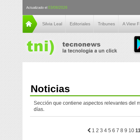
03/08/2026
Actualizado el
Silvia Leal
Editoriales
Tribunes
A View 
Noticias
Sección que contiene aspectos relevantes del m
días.
1
2
3
4
5
6
7
8
9
10
1