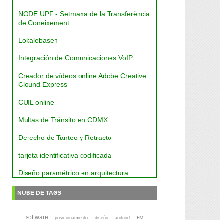
NODE UPF - Setmana de la Transferència
de Coneixement
Lokalebasen
Integración de Comunicaciones VoIP
Creador de vídeos online Adobe Creative
Clound Express
CUIL online
Multas de Tránsito en CDMX
Derecho de Tanteo y Retracto
tarjeta identificativa codificada
Diseño paramétrico en arquitectura
NUBE DE TAGS
software
FM
posicionamiento
diseño
android