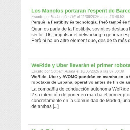
Los Manolos portaran l'esperit de Barcel
Escrito por
Redacción TNI
el 11/06/2026 a las 16:48:53
Perquè la Festibity és tecnologia. Però també és fe
Quan es parla de la Festibity, sovint es destaca l
sector TIC, impulsar el networking o generar espa
Però hi ha un altre element que, des de fa més de
WeRide y Uber llevarán el primer robot
Escrito por
Guillem Alsina
el 10/06/2026 a las 07:38:39
WeRide, Uber y AVOMO pondrán en marcha en la C
robotaxis de España, operativo antes de fin de año
La compañía de conducción autónoma WeRide y
2 su intención de poner en marcha el primer pr
concretamente en la Comunidad de Madrid, una i
de ambas [...]