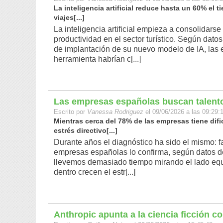
La inteligencia artificial reduce hasta un 60% el t
viajes[...]
La inteligencia artificial empieza a consolidar
productividad en el sector turístico. Según dat
de implantación de su nuevo modelo de IA, las em
herramienta habrían c[...]
Las empresas españolas buscan talento
Escrito por
Vanessa Rodriguez
el 09/06/2026 a las 09:29:
Mientras cerca del 78% de las empresas tiene difi
estrés directivo[...]
Durante años el diagnóstico ha sido el mismo: fal
empresas españolas lo confirma, según datos d
llevemos demasiado tiempo mirando el lado equi
dentro crecen el estr[...]
Anthropic apunta a la ciencia ficción c