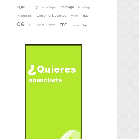
seguretat
y
perittage
tecnología,
tecnologia
telecomunicaciones
atac
móvil
tecnologia,
de
ERP
virus
perti
TI,
arquitectura,