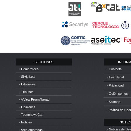
SECCIONES
INFORM
· Hemeroteca
· Contacta
· Silvia Leal
· Aviso legal
· Editoriales
· Privacidad
· Tribunes
· Quién somos
· A View From Abroad
· Sitemap
· Opiniones
· Política de Coo
· TecnonewsCat
· Noticias
NOTICIA
· Noticias de D
· Area empresas