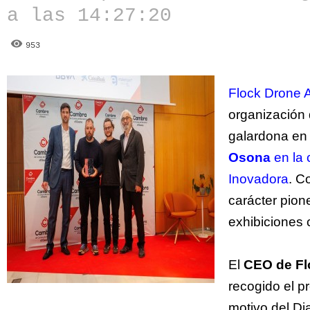
a las 14:27:20
953
Flock Drone A
organización 
galardona en
Osona
en la 
Inovadora
. C
carácter pion
exhibiciones 
El
CEO de Fl
recogido el p
motivo del Di