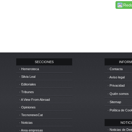
Redd
SECCIONES
INFORM
· Hemeroteca
· Contacta
· Silvia Leal
· Aviso legal
· Editoriales
· Privacidad
· Tribunes
· Quién somos
· A View From Abroad
· Sitemap
· Opiniones
· Política de Coo
· TecnonewsCat
· Noticias
NOTICIA
· Noticias de D
· Area empresas