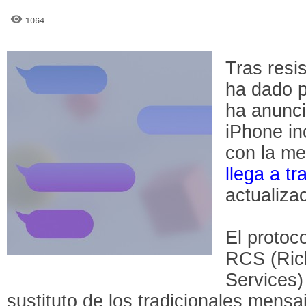
1064
Tras resi
ha dado p
ha anunci
iPhone in
con la m
llega a 
actualiza
El protoc
RCS (Ric
Services)
sustituto de los tradicionales mens