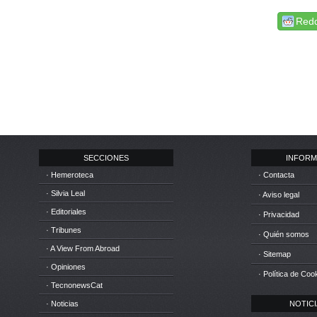
Redd
SECCIONES
INFORM
· Hemeroteca
· Contacta
· Silvia Leal
· Aviso legal
· Editoriales
· Privacidad
· Tribunes
· Quién somos
· A View From Abroad
· Sitemap
· Opiniones
· Política de Coo
· TecnonewsCat
· Noticias
NOTICIA