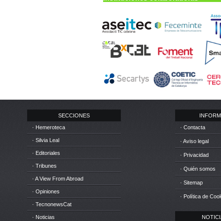
SECCIONES
INFORM
· Hemeroteca
· Contacta
· Silvia Leal
· Aviso legal
· Editoriales
· Privacidad
· Tribunes
· Quién somos
· A View From Abroad
· Sitemap
· Opiniones
· Política de Coo
· TecnonewsCat
· Noticias
NOTICIA