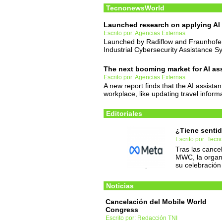
TecnonewsWorld
Launched research on applying AI t
Escrito por: Agencias Externas
Launched by Radiflow and Fraunhofer 
Industrial Cybersecurity Assistance S
The next booming market for AI as
Escrito por: Agencias Externas
A new report finds that the AI assistan
workplace, like updating travel inform
Editoriales
¿Tiene senti
Escrito por: Tec
Tras las cance
MWC, la organi
su celebración
Noticias
Cancelación del Mobile World
Congress
Escrito por: Redacción TNI