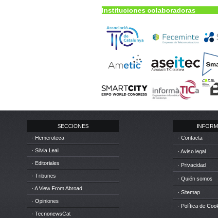
Instituciones colaboradoras
SECCIONES
INFORM
· Hemeroteca
· Contacta
· Silvia Leal
· Aviso legal
· Editoriales
· Privacidad
· Tribunes
· Quién somos
· A View From Abroad
· Sitemap
· Opiniones
· Política de Coo
· TecnonewsCat