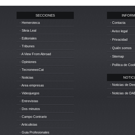
SECCIONES
INFORM
· Hemeroteca
· Contacta
· Silvia Leal
· Aviso legal
· Editoriales
· Privacidad
· Tribunes
· Quién somos
· A View From Abroad
· Sitemap
· Opiniones
· Política de Coo
· TecnonewsCat
· Noticias
NOTICIA
· Noticias de D
· Area empresas
· Videojuegos
· Noticias de DA
· Entrevistas
· Dos minutos
· Campo Contrario
· Articulistas
· Guia Profesionales