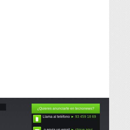
¿Quieres anunciarte en tecnonews?
Llama al teléfono
► 93 459 18 69
o envia un email
► clique aqui