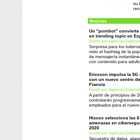
su 
reo
Noticias
Un "pornbot" conviert
en trending topic en E
Escrito por: Agencias Externa
Sorpresa para los tuiter
visto el hashtag de la pop
de mensajería instantáne
con contenido para adulto
Ericsson impulsa la 5G
con un nuevo centro de
Francia
Escrito por: Agencias Externa
A partir de principios de 
contratarán progresivame
empleados para el nuevo 
Hiscox selecciona las 6
amenazas en cibersegu
2020
Escrito por: Agencias Externa
Secuestro de datos, ataq