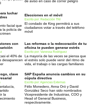
de aviso en caso de correr peligro
l
para luchar
Elecciones en el móvil
ndres
Escrito por: Redacción TNI
El condado de King permitirá a sus
nto facial que
ciudadanos votar a través del teléfono
 la policía de
móvil
 crimen
astones con
Las reformas o la redecoración de tu
parición
oficina te pueden generar estrés
ez
Escrito por: Vanessa Rodriguez
casi el 40% de
La mayoría de las veces se piensa que
e desaparecen
el estrés solo puede venir del ritmo de
mer
vida, el trabajo o las cargas familiares
esgo, clave
SAP España anuncia cambios en su
esarial
cúpula directiva
s
Escrito por: Agencias Externas
antalucía,
Félix Monedero, Anna Oró y David
artido
González Seco han sido nombrados
r la
Vicepresidente de Industrias, COO y
recimiento
Head of General Business,
respectivamente.