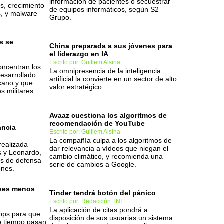
información de pacientes o secuestrar
es, crecimiento
de equipos informáticos, según S2
s, y malware
Grupo.
s se
China preparada a sus jóvenes para
el liderazgo en IA
Escrito por: Guillem Alsina
oncentran los
La omnipresencia de la inteligencia
esarrollado
artificial la convierte en un sector de alto
icano y que
valor estratégico.
s militares.
Avaaz cuestiona los algoritmos de
recomendación de YouTube
ancia
Escrito por: Guillem Alsina
La compañía culpa a los algoritmos de
realizada
dar relevancia a vídeos que niegan el
s y Leonardo,
cambio climático, y recomienda una
es de defensa
serie de cambios a Google.
ones.
ases menos
Tinder tendrá botón del pánico
Escrito por: Redacción TNI
La aplicación de citas pondrá a
pps para que
disposición de sus usuarias un sistema
o tiempo pasan