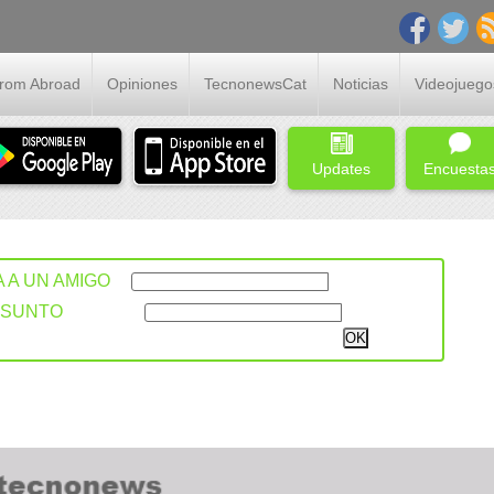
From Abroad
Opiniones
TecnonewsCat
Noticias
Videojuego
Updates
Encuesta
A A UN AMIGO
ASUNTO