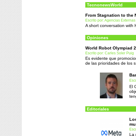
TecnonewsWorld
From Stagnation to the 
Escrito por: Agencias Externas
A short conversation with
Opiniones
World Robot Olympiad 
Escrito por: Carles Soler Puig
Es evidente que promociona
de las prioridades de los 
Bar
Escr
El 
obj
ten
Editoriales
Los
mu
Esc
La 