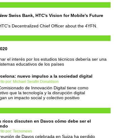
New Swiss Bank, HTC's Vision for Mobile's Future
 HTC's Decentralized Chief Officer about the 4YFN.
2020
r el interés por los estudios técnicos debería ser una
sistemas educativos de los países
celona: nuevo impulso a la sociedad digital
ito por: Michael Serafin Donaldson
Comisionado de Innovación Digital tiene como
etivo que la tecnología y la disrupción digital
gan un impacto social y colectivo positivo
 ricos discuten en Davos cómo debe ser el
ndo
rito por: Tecnonews
reunión de Davos celebrada en Suiza ha perdido