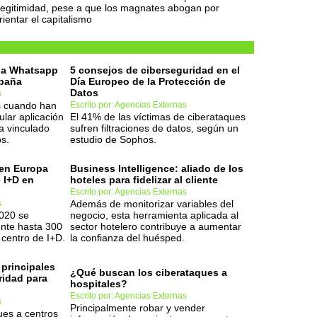
legitimidad, pese a que los magnates abogan por
rientar el capitalismo
e a Whatsapp
5 consejos de ciberseguridad en el
spaña
Día Europeo de la Protección de
Datos
s
os cuando han
Escrito por: Agencias Externas
ular aplicación
El 41% de las víctimas de ciberataques
a vinculado
sufren filtraciones de datos, según un
s.
estudio de Sophos.
 en Europa
Business Intelligence: aliado de los
 I+D en
hoteles para fidelizar al cliente
Escrito por: Agencias Externas
s
Además de monitorizar variables del
2020 se
negocio, esta herramienta aplicada al
nte hasta 300
sector hotelero contribuye a aumentar
centro de I+D.
la confianza del huésped.
 principales
¿Qué buscan los ciberataques a
ridad para
hospitales?
Escrito por: Agencias Externas
s
Principalmente robar y vender
ues a centros