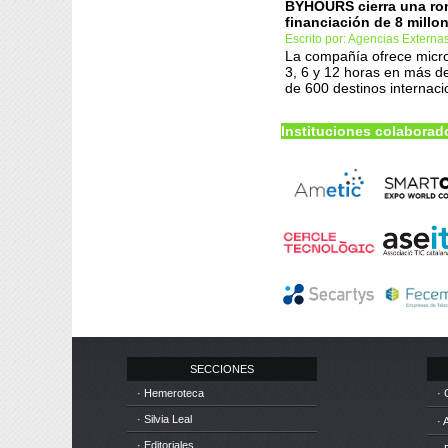
BYHOURS cierra una ro
financiación de 8 millo
Escrito por: Agencias Externa
La compañía ofrece micr
3, 6 y 12 horas en más d
de 600 destinos internaci
Instituciones colaborad
SECCIONES
· Hemeroteca
· 
· Silvia Leal
· 
· Editoriales