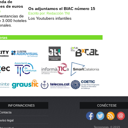
nda de
nes de euros
Os adjuntamos el BIAC número 15
s
Escrito por: Redacción TNI
oestancias de
Los Youtubers infantiles
e 3.000 hoteles
onales.
oras
INFORMACIONES
CONÉCTESE
Contacta
Aviso legal
Tecnonews. © 2015