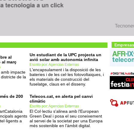
Tecnonew
Empresas
Un estudiant de la UPC projecta un
bre al
avió solar amb autonomia infinita
ó al març
Escrito por: Agencias Externas
s
L'encapsulament i la disposició de les
a amb impacte
bateries i de les cel·les fotovoltaiques, i
istricte de la
els materials de construcció del
fuselatge, claus en el disseny.
 més de 200
Telecos.cat, en alerta pel canvi
climàtic
s
Escrito por: Agencias Externas
artCatalonia
El Col·lectiu s'alinea amb l'European
incipals agents
Green Deal i posa el seu coneixement
tel·ligents a
al servei de la societat per una Europa
més sostenible en l'àmbit digital.