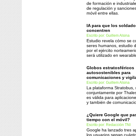
de formación e industrial
de regulación y sancione
móvil entre ellas.
IA para que los soldado
concentren
Escrito por: Guillem Alsina
Estudio revela cómo se c
seres humanos, estudio d
por el ejército norteamer
será utilizado en wearable
Globos estratosféricos
autosostenibles para
comunicaciones y vigil
Escrito por: Guillem Alsina
La plataforma Stratobus, 
conjuntamente por Thale
es válida para aplicacion
y también de comunicaci
¿Quiere Google que p
tiempo con el móvil?
Escrito por: Redacción TNI
Google ha lanzado tres a
los usuarios sepan cuánt