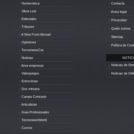
· Hemeroteca
· Contacta
· Silvia Leal
· Aviso legal
· Editoriales
· Privacidad
· Tribunes
· Quién somos
· A View From Abroad
· Sitemap
· Opiniones
· Política de Coo
· TecnonewsCat
· Noticias
NOTICIA
· Noticias de D
· Area empresas
· Videojuegos
· Noticias de DA
· Entrevistas
· Dos minutos
· Campo Contrario
· Articulistas
· Guia Profesionales
· TecnonewsWorld
· Cursos