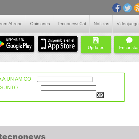
From Abroad
Opiniones
TecnonewsCat
Noticias
Videojuego
Updates
Encuesta
A A UN AMIGO
ASUNTO