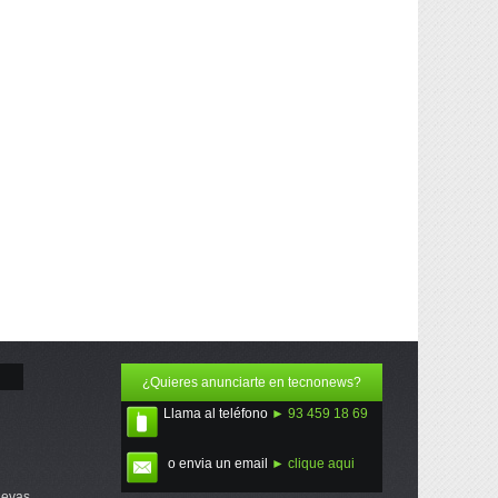
¿Quieres anunciarte en tecnonews?
Llama al teléfono
► 93 459 18 69
o envia un email
► clique aqui
uevas