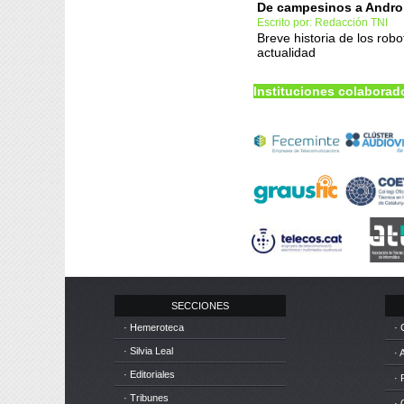
De campesinos a Andro
Escrito por: Redacción TNI
Breve historia de los robo
actualidad
Instituciones colaborad
SECCIONES
· Hemeroteca
· 
· Silvia Leal
· 
· Editoriales
· 
· Tribunes
·