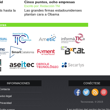
id
Cinco puntos, ocho empresas
Escrito por: Redacción TNI
ts hasta la
Las grandes firmas estadounidenses
plantan cara a Obama
oras
INFORMACIONES
CONÉCTESE
Contacta
Aviso legal
Tecnonews. © 2015
Privacidad
Las notícias del sector de las N
 Quién somos