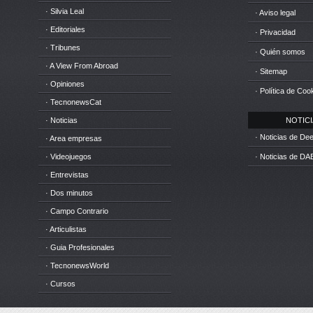
· Silvia Leal
· Aviso legal
· Editoriales
· Privacidad
· Tribunes
· Quién somos
· A View From Abroad
· Sitemap
· Opiniones
· Política de Coo
· TecnonewsCat
· Noticias
NOTICIA
· Noticias de D
· Area empresas
· Videojuegos
· Noticias de DA
· Entrevistas
· Dos minutos
· Campo Contrario
· Articulistas
· Guia Profesionales
· TecnonewsWorld
· Cursos