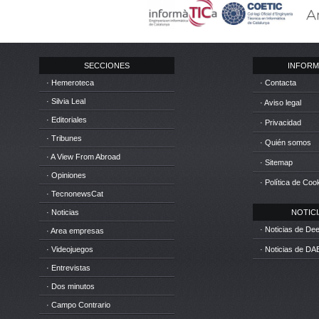
SECCIONES
INFORM
· Hemeroteca
· Contacta
· Silvia Leal
· Aviso legal
· Editoriales
· Privacidad
· Tribunes
· Quién somos
· A View From Abroad
· Sitemap
· Opiniones
· Política de Coo
· TecnonewsCat
· Noticias
NOTICIA
· Noticias de D
· Area empresas
· Videojuegos
· Noticias de DA
· Entrevistas
· Dos minutos
· Campo Contrario