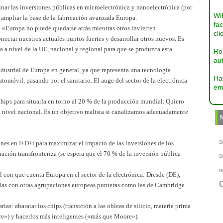
r las inversiones públicas en microelectrónica y nanoelectrónica (por
Wi
 ampliar la base de la fabricación avanzada Europa.
fac
:
«Europa no puede quedarse atrás mientras otros invierten
cli
ectar nuestros actuales puntos fuertes y desarrollar otros nuevos. Es
a a nivel de la UE, nacional y regional para que se produzca esta
Ro
aut
ndustrial de Europa en general, ya que representa una tecnología
Ha
automóvil, pasando por el sanitario. El auge del sector de la electrónica
em
hips para situarla en torno al 20 % de la producción mundial. Quiero
nivel nacional. Es un objetivo realista si canalizamos adecuadamente
s
nes en I+D+i para maximizar el impacto de las inversiones de los
ción transfronteriza (se espera que el 70 % de la inversión pública
s
te
l con que cuenta Europa en el sector de la electrónica: Dresde (DE),
las con otras agrupaciones europeas punteras como las de Cambridge
rias: abaratar los chips (transición a las obleas de silicio, materia prima
re») y hacerlos más inteligentes («más que Moore»).