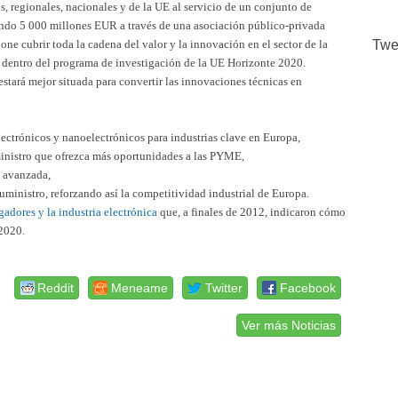
 regionales, nacionales y de la UE al servicio de un conjunto de
ndo 5 000 millones EUR a través de una asociación público-privada
one cubrir toda la cadena del valor y la innovación en el sector de la
Twe
s dentro del programa de investigación de la UE Horizonte 2020.
 estará mejor situada para convertir las innovaciones técnicas en
ctrónicos y nanoelectrónicos para industrias clave en Europa,
ministro que ofrezca más oportunidades a las PYME,
n avanzada,
uministro, reforzando así la competitividad industrial de Europa.
gadores y la industria electrónica
que, a finales de 2012, indicaron cómo
2020.
Reddit
Meneame
Twitter
Facebook
Ver más Noticias