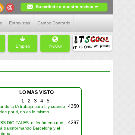
Suscríbete a nuestra revista ➨
s
Entrevistas
Campo Contrario
s
Empleo
@www
LO MAS VISTO
1
2
3
4
5
4350
ndo la IA trabaja para ti y cuando
ide por ti, no es lo mismo
4297
BS DIGITALES: el fenómeno que
tá transformando Barcelona y el
ritorio