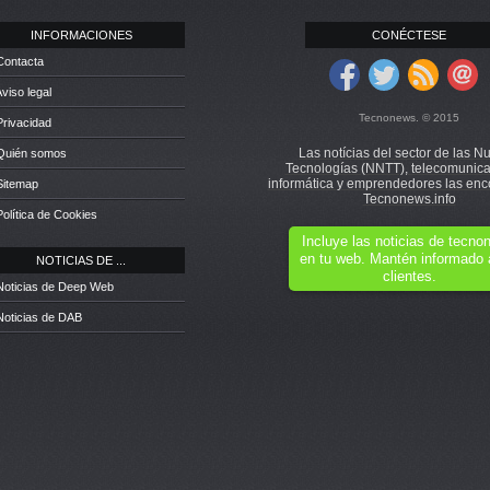
INFORMACIONES
CONÉCTESE
Contacta
Aviso legal
Tecnonews. © 2015
Privacidad
Las notícias del sector de las N
 Quién somos
Tecnologías (NNTT), telecomunica
informática y emprendedores las enc
Sitemap
Tecnonews.info
Política de Cookies
Incluye las noticias de tecn
en tu web. Mantén informado 
NOTICIAS DE ...
clientes.
Noticias de Deep Web
Noticias de DAB