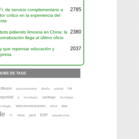
2785
Fi: de servicio complementario a
tor crítico en la experiencia del
ente
2380
bots pidiendo limosna en China: la
omatización llega al último oficio
2037
y que repensar educación y
presa
NUBE DE TAGS
oftware
FM
posicionamiento
diseño
android
eguretat
y
perittage
tecnología,
tecnologia
telecomunicaciones
atac
móvil
cnologia,
de
ERP
virus
perti
TI,
arquitectura,