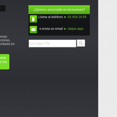
¿Quieres anunciarte en tecnonews?
Llama al teléfono
► 93 459 18 69
o envia un email
► clique aqui
uevas
ciones,
ontarás en
onews
a tus