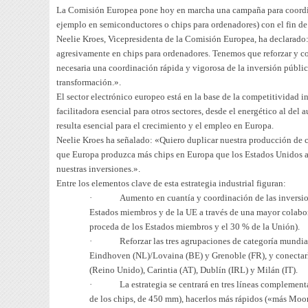
La Comisión Europea pone hoy en marcha una campaña para coordina
ejemplo en semiconductores o chips para ordenadores) con el fin de
Neelie Kroes, Vicepresidenta de la Comisión Europea, ha declarado
agresivamente en chips para ordenadores. Tenemos que reforzar y con
necesaria una coordinación rápida y vigorosa de la inversión públic
transformación.».
El sector electrónico europeo está en la base de la competitividad i
facilitadora esencial para otros sectores, desde el energético al del 
resulta esencial para el crecimiento y el empleo en Europa.
Neelie Kroes ha señalado:
«Quiero duplicar nuestra producción de c
que Europa produzca más chips en Europa que los Estados Unidos a 
nuestras inversiones.».
Entre los elementos clave de esta estrategia industrial figuran:
·
Aumento en cuantía y coordinación de las inversio
Estados miembros y de la UE a través de una mayor colabora
proceda de los Estados miembros y el 30 % de la Unión).
·
Reforzar las tres agrupaciones de categoría mundia
Eindhoven (NL)/Lovaina (BE) y Grenoble (FR), y conectar
(Reino Unido), Carintia (AT), Dublín (IRL) y Milán (IT).
·
La estrategia se centrará en tres líneas complementa
de los chips, de 450 mm), hacerlos más rápidos («más Moo