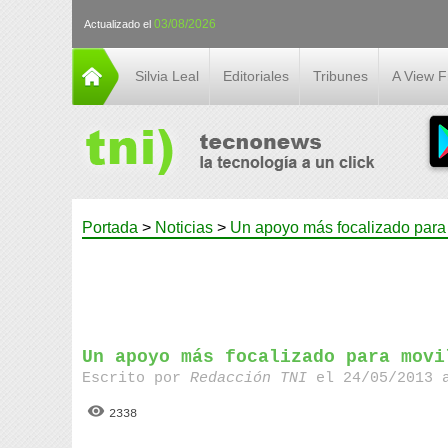
03/08/2026
Actualizado el
Silvia Leal
Editoriales
Tribunes
A View 
Portada
>
Noticias
>
Un apoyo más focalizado para 
Un apoyo más focalizado para movi
Escrito por
Redacción TNI
el 24/05/2013 
2338