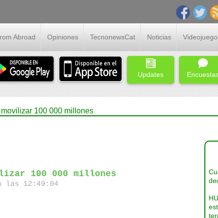
From Abroad
Opiniones
TecnonewsCat
Noticias
Videojuego
Updates
Encuesta
movilizar 100 000 millones
Cua
lizar 100 000 millones
dec
a las 12:49:04
HU
es
ter