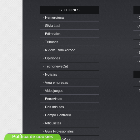
SECCIONES
· Hemeroteca
· 
· Silvia Leal
· 
· Editoriales
· 
· Tribunes
·
· A View From Abroad
· 
· Opiniones
· 
· TecnonewsCat
· Noticias
· 
· Area empresas
· Videojuegos
· 
· Entrevistas
· Dos minutos
· Campo Contrario
· Articulistas
· Guia Profesionales
Política de cookies
· TecnonewsWorld