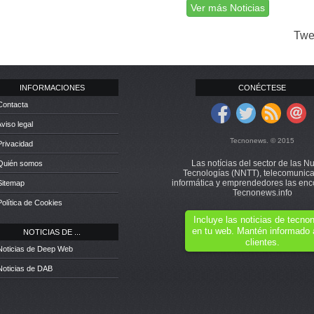
Ver más Noticias
Twe
INFORMACIONES
CONÉCTESE
Contacta
Aviso legal
Tecnonews. © 2015
Privacidad
Las notícias del sector de las N
 Quién somos
Tecnologías (NNTT), telecomunica
informática y emprendedores las enc
Sitemap
Tecnonews.info
Política de Cookies
Incluye las noticias de tecn
en tu web. Mantén informado 
NOTICIAS DE ...
clientes.
Noticias de Deep Web
Noticias de DAB