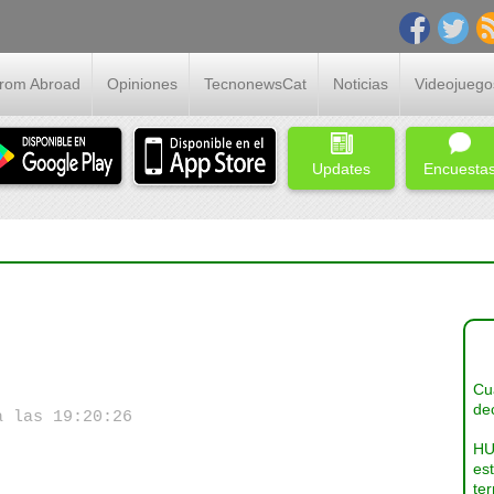
From Abroad
Opiniones
TecnonewsCat
Noticias
Videojuego
Updates
Encuesta
Cua
dec
a las 19:20:26
HU
es
ter