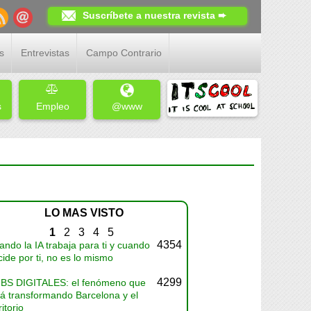
Suscríbete a nuestra revista ➨
s
Entrevistas
Campo Contrario
s
Empleo
@www
LO MAS VISTO
1
2
3
4
5
4354
ndo la IA trabaja para ti y cuando
ide por ti, no es lo mismo
4299
BS DIGITALES: el fenómeno que
tá transformando Barcelona y el
ritorio