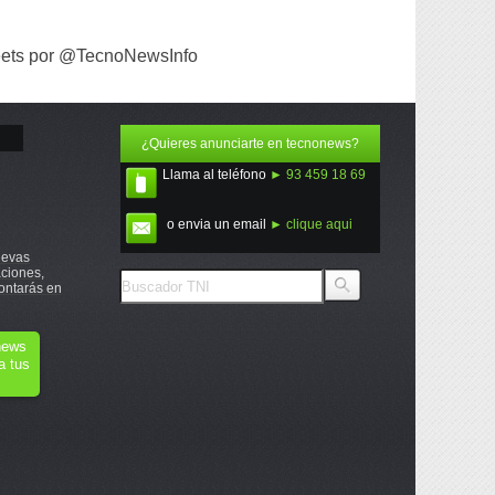
ets por @TecnoNewsInfo
¿Quieres anunciarte en tecnonews?
Llama al teléfono
► 93 459 18 69
o envia un email
► clique aqui
uevas
ciones,
ontarás en
onews
a tus