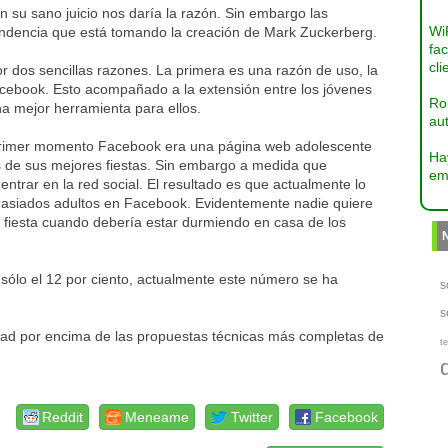
 su sano juicio nos daría la razón. Sin embargo las
Wi
tendencia que está tomando la creación de Mark Zuckerberg.
fac
cli
r dos sencillas razones. La primera es una razón de uso, la
Facebook. Esto acompañado a la extensión entre los jóvenes
Ro
a mejor herramienta para ellos.
aut
 primer momento Facebook era una página web adolescente
Ha
s de sus mejores fiestas. Sin embargo a medida que
em
ntrar en la red social. El resultado es que actualmente lo
masiados adultos en Facebook. Evidentemente nadie quiere
 fiesta cuando debería estar durmiendo en casa de los
 sólo el 12 por ciento, actualmente este número se ha
s
s
cidad por encima de las propuestas técnicas más completas de
te
Reddit
Meneame
Twitter
Facebook