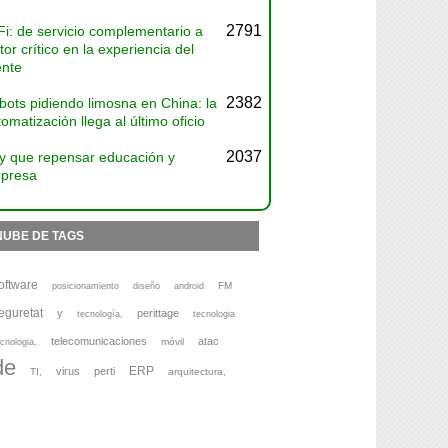
2791
Fi: de servicio complementario a
tor crítico en la experiencia del
ente
2382
bots pidiendo limosna en China: la
omatización llega al último oficio
2037
y que repensar educación y
presa
NUBE DE TAGS
oftware
FM
posicionamiento
diseño
android
eguretat
y
perittage
tecnología,
tecnologia
telecomunicaciones
atac
móvil
cnologia,
de
ERP
virus
perti
TI,
arquitectura,