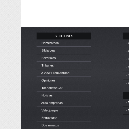
SECCIONES
· Hemeroteca
· 
· Silvia Leal
· 
· Editoriales
· 
· Tribunes
·
· A View From Abroad
· 
· Opiniones
· 
· TecnonewsCat
· Noticias
· 
· Area empresas
· Videojuegos
· 
· Entrevistas
· Dos minutos