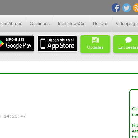
From Abroad
Opiniones
TecnonewsCat
Noticias
Videojuego
Updates
Encuesta
Cua
dec
s 14:25:47
HU
es
ter