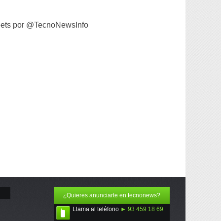
ets por @TecnoNewsInfo
¿Quieres anunciarte en tecnonews?
Llama al teléfono
► 93 459 18 69