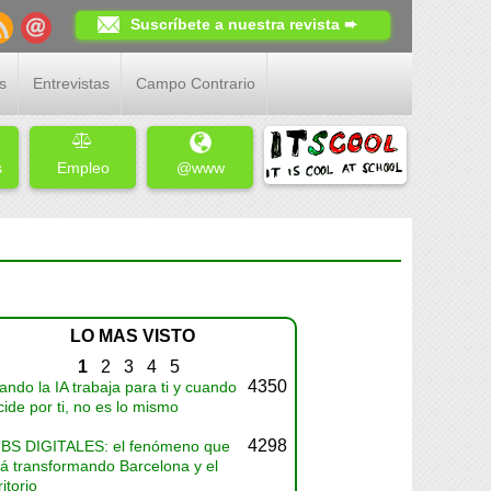
Suscríbete a nuestra revista ➨
s
Entrevistas
Campo Contrario
s
Empleo
@www
LO MAS VISTO
1
2
3
4
5
4350
ndo la IA trabaja para ti y cuando
ide por ti, no es lo mismo
4298
BS DIGITALES: el fenómeno que
tá transformando Barcelona y el
ritorio