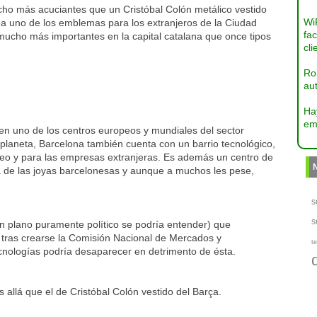
cho más acuciantes que un Cristóbal Colón metálico vestido
Wi
ea uno de los emblemas para los extranjeros de la Ciudad
fac
 mucho más importantes en la capital catalana que once tipos
cli
Ro
aut
Ha
em
en uno de los centros europeos y mundiales del sector
planeta, Barcelona también cuenta con un barrio tecnológico,
pleo y para las empresas extranjeras. Es además un centro de
 de las joyas barcelonesas y aunque a muchos les pese,
s
s
un plano puramente político se podría entender) que
 tras crearse la Comisión Nacional de Mercados y
te
nologías podría desaparecer en detrimento de ésta.
 allá que el de Cristóbal Colón vestido del Barça.