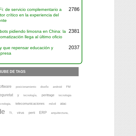
2786
Fi: de servicio complementario a
tor crítico en la experiencia del
ente
2381
bots pidiendo limosna en China: la
omatización llega al último oficio
2037
y que repensar educación y
presa
NUBE DE TAGS
oftware
FM
posicionamiento
diseño
android
eguretat
y
perittage
tecnología,
tecnologia
telecomunicaciones
atac
móvil
cnologia,
de
ERP
virus
perti
TI,
arquitectura,