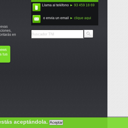
Llama al teléfono
► 93 459 18 69
o envia un email
► clique aqui
uevas
ciones,
ontarás en
onews
a tus
estás aceptándola.
Aceptar