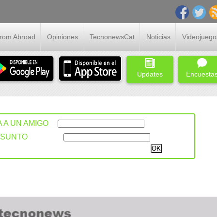
From Abroad
Opiniones
TecnonewsCat
Noticias
Videojuego
Updates
Encuesta
A A UN AMIGO
ASUNTO