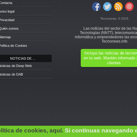
Contacta
Aviso legal
Tecnonews. © 2015
Privacidad
Las notícias del sector de las N
 Quién somos
Tecnologías (NNTT), telecomunica
informática y emprendedores las enc
Sitemap
Tecnonews.info
Política de Cookies
Incluye las noticias de tecn
en tu web. Mantén informado 
NOTICIAS DE ...
clientes.
Noticias de Deep Web
Noticias de DAB
lítica de cookies, aquí.
Si continuas navegando 