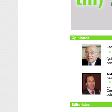
Opiniones
Las
Escr
Qui
con
Ast
par
Escr
La 
Cen
sol
Editoriales