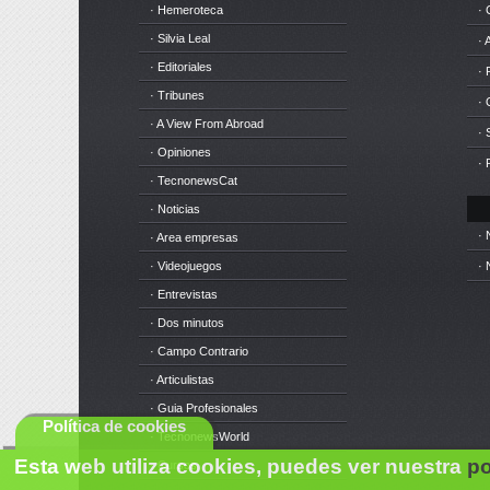
· Hemeroteca
· 
· Silvia Leal
· 
· Editoriales
· 
· Tribunes
·
· A View From Abroad
· 
· Opiniones
· 
· TecnonewsCat
· Noticias
· 
· Area empresas
· Videojuegos
· 
· Entrevistas
· Dos minutos
· Campo Contrario
· Articulistas
· Guia Profesionales
Política de cookies
· TecnonewsWorld
Esta web utiliza cookies, puedes ver nuestra
po
· Cursos