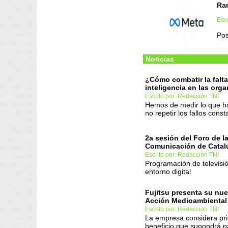
Ra
Esc
Pos
Noticias
¿Cómo combatir la falta
inteligencia en las org
Escrito por: Redacción TNI
Hemos de medir lo que 
no repetir los fallos con
2a sesión del Foro de l
Comunicación de Catal
Escrito por: Redacción TNI
Programación de televisión
entorno digital
Fujitsu presenta su nu
Acción Medioambiental
Escrito por: Redacción TNI
La empresa considera prio
beneficio que supondrá p