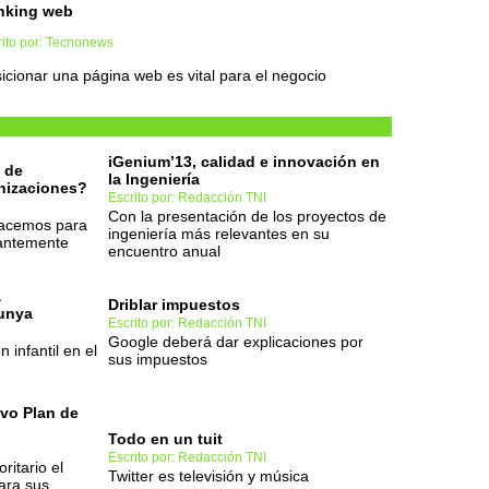
nking web
rito por: Tecnonews
icionar una página web es vital para el negocio
iGenium’13, calidad e innovación en
 de
la Ingeniería
anizaciones?
Escrito por: Redacción TNI
Con la presentación de los proyectos de
hacemos para
ingeniería más relevantes en su
stantemente
encuentro anual
a
Driblar impuestos
unya
Escrito por: Redacción TNI
Google deberá dar explicaciones por
 infantil en el
sus impuestos
evo Plan de
Todo en un tuit
Escrito por: Redacción TNI
ritario el
Twitter es televisión y música
ara sus