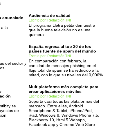
d
Audiencia de calidad
zo anunciado
Escrito por: Redacción TNI
El programa Lletra petita demuestra
 a la
que la buena televisión no es una
quimera
España regresa al top 20 de los
países fuente de spam del mundo
Escrito por: Redacción TNI
En comparación con febrero, la
s del sector y
cantidad de mensajes phishing en el
tos
flujo total de spam se ha reducido a la
mitad, con lo que su nivel es del 0,006%
Multiplataforma más completa para
e
crear aplicaciones móviles
ación
Escrito por: Redacción TNI
Soporta casi todas las plataformas del
tibity se
mercado. Entre ellas, Android
oyectos de
Smartphone & Tablet, iPhone/iPod,
sión
iPad, Windows 8, Windows Phone 7.5,
Blackberry 10, Html 5 Webapp,
Facebook app y Chrome Web Store