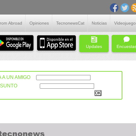
From Abroad
Opiniones
TecnonewsCat
Noticias
Videojuego
Updates
Encuesta
A A UN AMIGO
ASUNTO