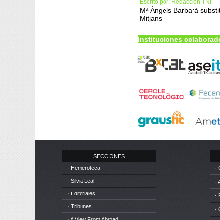
Escrito por: Redacción TNI
Mª Àngels Barbarà substi
Mitjans
Instituciones colaborad
SECCIONES
· Hemeroteca
· 
· Silvia Leal
· 
· Editoriales
· 
· Tribunes
·
· A View From Abroad