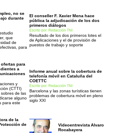
mpleo, no se
El conseller F. Xavier Mena hace
bajo durante
pública la adjudicación de los dos
primeros diálogos
Escrito por: Redacción TNI
estudio
Resultado de los dos primeros lotes el
er, que
de Aplicaciones y el de provisión de
esidad de
puestos de trabajo y soporte
fectivas, para
 ofertas para
ndientes a
Informe anual sobre la cobertura de
municaciones
telefonía móvil en Cataluña del
COETTC
aciones y
Escrito por: Redacción TNI
ación (CTTI)
Barcelona y las zonas turísticas tienen
s sobres de las
problemas de cobertura móvil en pleno
dicarse alguno
siglo XXI
s para este
tora de la
Protección de
Videoentrevista Alvaro
Rocabayera