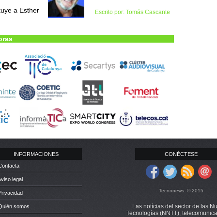
tuye a Esther
Escrito por: Tomás Cascante
oras
INFORMACIONES
CONÉCTESE
Contacta
Aviso legal
Tecnonews. © 2015
Privacidad
Las notícias del sector de las N
 Quién somos
Tecnologías (NNTT), telecomunica