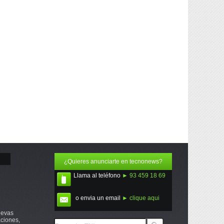
¿Quieres anunciarte en tecnonews?
Llama al teléfono
► 93 459 18 69
o envia un email
► clique aqui
uevas
ciones,