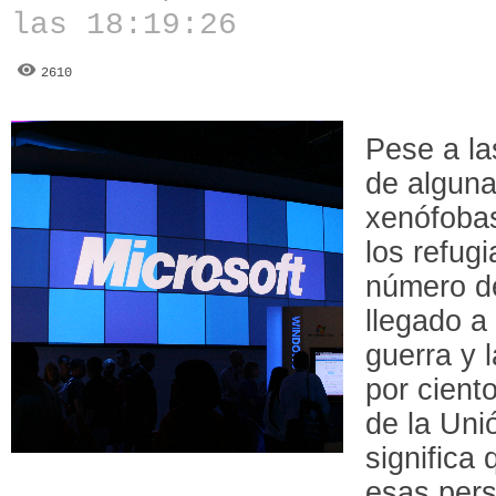
las 18:19:26
2610
Pese a la
de alguna
xenófobas
los refugi
número d
llegado a
guerra y 
por ciento
de la Uni
significa
esas pers