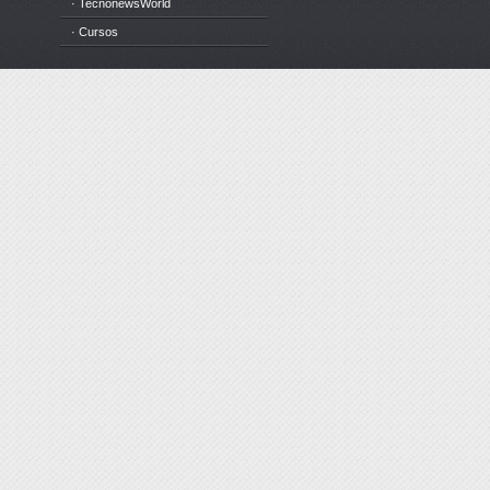
· TecnonewsWorld
· Cursos