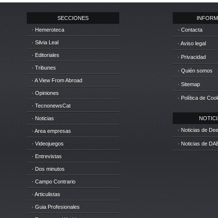
SECCIONES
INFORM
· Hemeroteca
· Contacta
· Silvia Leal
· Aviso legal
· Editoriales
· Privacidad
· Tribunes
· Quién somos
· A View From Abroad
· Sitemap
· Opiniones
· Política de Coo
· TecnonewsCat
· Noticias
NOTICIA
· Noticias de D
· Area empresas
· Videojuegos
· Noticias de DA
· Entrevistas
· Dos minutos
· Campo Contrario
· Articulistas
· Guia Profesionales