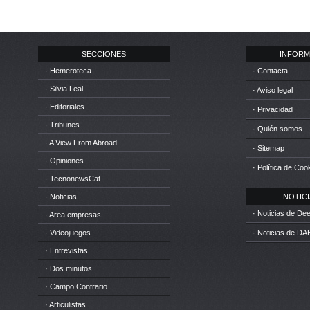
SECCIONES
INFORM
· Hemeroteca
· Contacta
· Silvia Leal
· Aviso legal
· Editoriales
· Privacidad
· Tribunes
· Quién somos
· A View From Abroad
· Sitemap
· Opiniones
· Política de Coo
· TecnonewsCat
· Noticias
NOTICIA
· Noticias de D
· Area empresas
· Videojuegos
· Noticias de DA
· Entrevistas
· Dos minutos
· Campo Contrario
· Articulistas