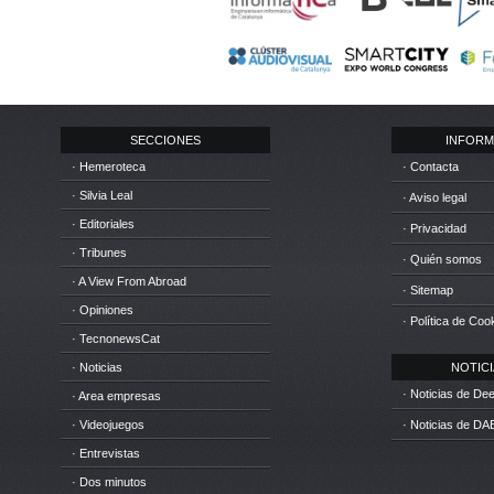
SECCIONES
INFORM
· Hemeroteca
· Contacta
· Silvia Leal
· Aviso legal
· Editoriales
· Privacidad
· Tribunes
· Quién somos
· A View From Abroad
· Sitemap
· Opiniones
· Política de Coo
· TecnonewsCat
· Noticias
NOTICIA
· Noticias de D
· Area empresas
· Videojuegos
· Noticias de DA
· Entrevistas
· Dos minutos