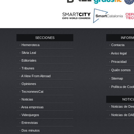
SECCIONES
INFORM
· Hemeroteca
· Contacta
· Silvia Leal
· Aviso legal
· Editoriales
· Privacidad
· Tribunes
· Quién somos
· A View From Abroad
· Sitemap
· Opiniones
· Política de Coo
· TecnonewsCat
· Noticias
NOTICIA
· Noticias de D
· Area empresas
· Videojuegos
· Noticias de DA
· Entrevistas
· Dos minutos