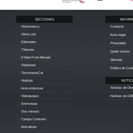
SECCIONES
INFORM
· Hemeroteca
· Contacta
· Silvia Leal
· Aviso legal
· Editoriales
· Privacidad
· Tribunes
· Quién somos
· A View From Abroad
· Sitemap
· Opiniones
· Política de Coo
· TecnonewsCat
· Noticias
NOTICIA
· Noticias de D
· Area empresas
· Videojuegos
· Noticias de DA
· Entrevistas
· Dos minutos
· Campo Contrario
· Articulistas