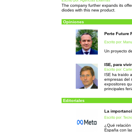
Escrito por: Agencias Externas
The company further expands its off
diodes with this new product.
Opiniones
Perte Future 
Escrito por: Man
Un proyecto de
ISE, para vivi
Escrito por: Carl
ISE ha traído a
empresas del s
expositores qu
principales fer
Editoriales
La importanci
Escrito por: Tec
¿Qué relación 
España con la