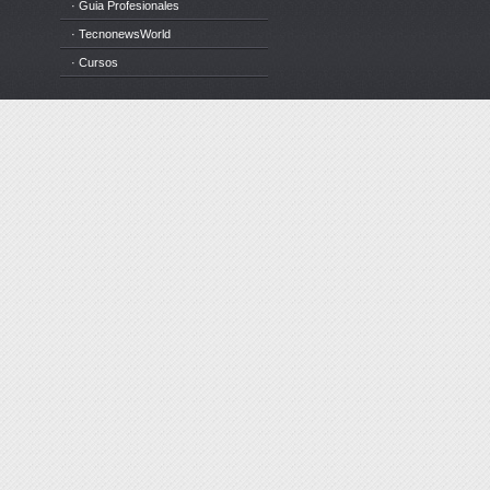
· Guia Profesionales
· TecnonewsWorld
· Cursos