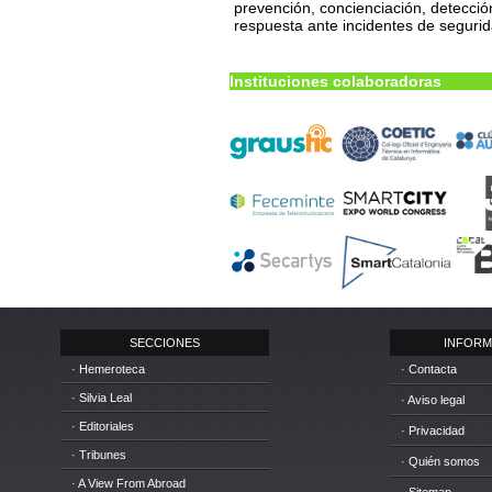
prevención, concienciación, detecció
respuesta ante incidentes de seguri
Instituciones colaboradoras
SECCIONES
INFORM
· Hemeroteca
· Contacta
· Silvia Leal
· Aviso legal
· Editoriales
· Privacidad
· Tribunes
· Quién somos
· A View From Abroad