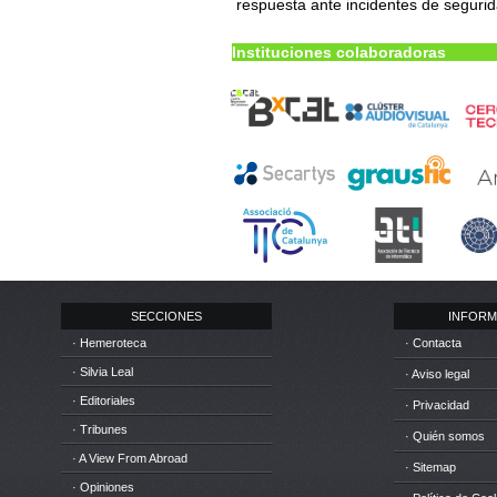
respuesta ante incidentes de seguri
Instituciones colaboradoras
SECCIONES
INFORM
· Hemeroteca
· Contacta
· Silvia Leal
· Aviso legal
· Editoriales
· Privacidad
· Tribunes
· Quién somos
· A View From Abroad
· Sitemap
· Opiniones