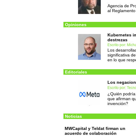
Agencia de Pr
al Reglamento
Opiniones
Kubernetes imp
destrezas
Escrito por: Mic
Los desarrolla
significativa d
en lo que resp
Editoriales
Los negacioni
Escrito por: Tec
¿Quién podría 
que afirman qu
invención?
Noticias
MWCapital y Teldat firman un
acuerdo de colaboración