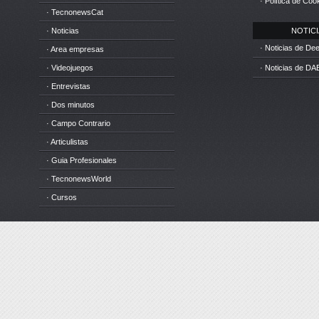
· Política de Coo
· TecnonewsCat
· Noticias
NOTICIA
· Noticias de D
· Area empresas
· Videojuegos
· Noticias de DA
· Entrevistas
· Dos minutos
· Campo Contrario
· Articulistas
· Guia Profesionales
· TecnonewsWorld
· Cursos