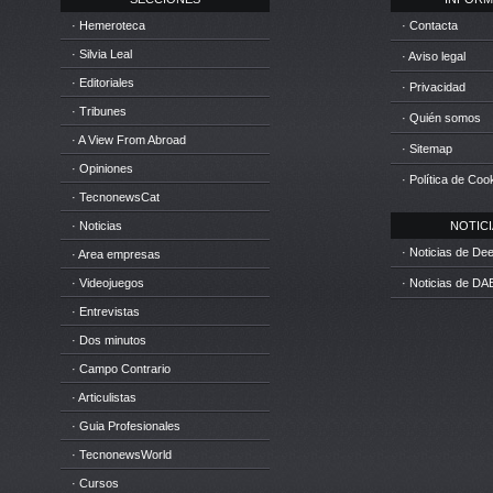
· Hemeroteca
· Contacta
· Silvia Leal
· Aviso legal
· Editoriales
· Privacidad
· Tribunes
· Quién somos
· A View From Abroad
· Sitemap
· Opiniones
· Política de Coo
· TecnonewsCat
· Noticias
NOTICIA
· Noticias de D
· Area empresas
· Videojuegos
· Noticias de DA
· Entrevistas
· Dos minutos
· Campo Contrario
· Articulistas
· Guia Profesionales
· TecnonewsWorld
· Cursos