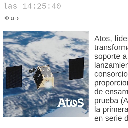
las 14:25:40
1549
Atos, líd
transform
soporte a
lanzamien
consorcio
proporcio
de ensamb
prueba (A
la primer
en serie 