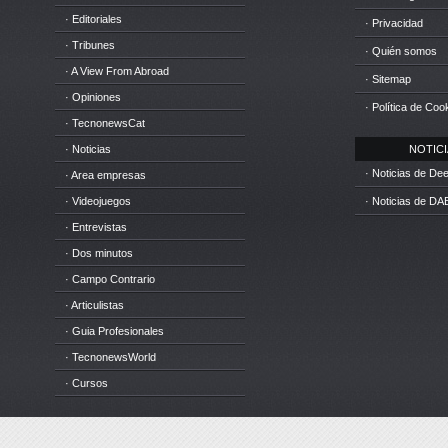
· Editoriales
· Privacidad
· Tribunes
· Quién somos
· A View From Abroad
· Sitemap
· Opiniones
· Política de Coo
· TecnonewsCat
· Noticias
NOTICIA
· Noticias de D
· Area empresas
· Videojuegos
· Noticias de DA
· Entrevistas
· Dos minutos
· Campo Contrario
· Articulistas
· Guia Profesionales
· TecnonewsWorld
· Cursos