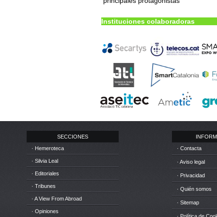
principales protagonistas
Instituciones colaboradoras
SECCIONES
INFORM
· Hemeroteca
· Contacta
· Silvia Leal
· Aviso legal
· Editoriales
· Privacidad
· Tribunes
· Quién somos
· A View From Abroad
· Sitemap
· Opiniones
· Política de Coo