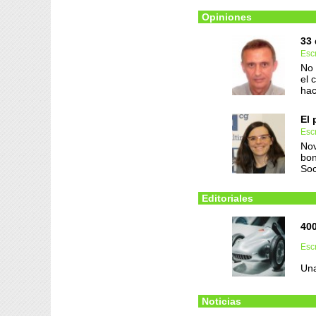
Opiniones
33 
Escr
No 
el 
hac
El 
Escr
Nov
bon
Soc
Editoriales
40
Escr
Una
Noticias