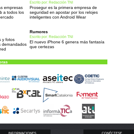
Escrito por: Redacción TNI
las empresas
Prosegur es la primera empresa de
 a todos los
seguridad en apostar por los relojes
mercado
inteligentes con Android Wear
Rumores
Escrito por: Redacción TNI
 y fotos
El nuevo iPhone 6 genera más fantasía
más demandados
que certezas
 red
oras
INFORMACIONES
CONÉCTESE