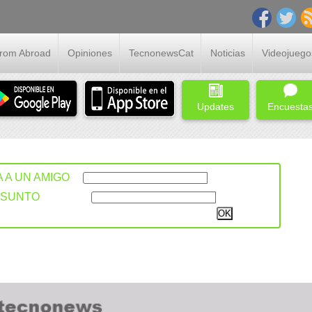
From Abroad
Opiniones
TecnonewsCat
Noticias
Videojuego
Updates
Encuesta
A A UN AMIGO
ASUNTO