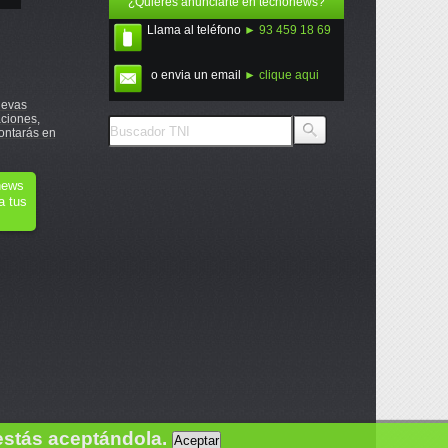
¿Quieres anunciarte en tecnonews?
Llama al teléfono
► 93 459 18 69
o envia un email
► clique aqui
uevas
ciones,
ontarás en
onews
a tus
estás aceptándola.
Aceptar