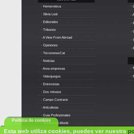
· Hemeroteca
· 
· Silvia Leal
· 
· Editoriales
· 
· Tribunes
·
· A View From Abroad
· 
· Opiniones
· 
· TecnonewsCat
· Noticias
· 
· Area empresas
· Videojuegos
· 
· Entrevistas
· Dos minutos
· Campo Contrario
· Articulistas
· Guia Profesionales
Política de cookies
· TecnonewsWorld
Esta web utiliza cookies, puedes ver nuestra
po
· Cursos