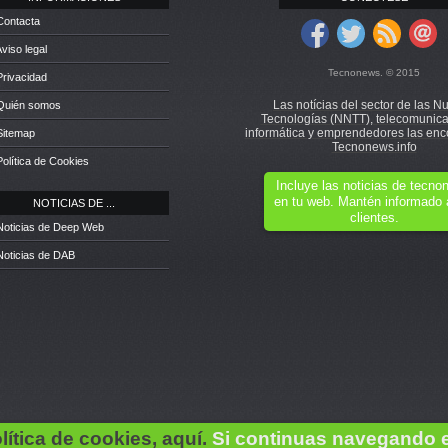
Contacta
Aviso legal
Tecnonews. © 2015
Privacidad
Las notícias del sector de las N
 Quién somos
Tecnologías (NNTT), telecomunica
informática y emprendedores las enc
Sitemap
Tecnonews.info
Política de Cookies
Incluye las noticias de tecn
en tu web. Mantén informado 
NOTICIAS DE ...
clientes.
Noticias de Deep Web
Noticias de DAB
lítica de cookies, aquí.
Si continuas navegando 