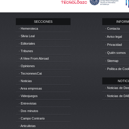
SECCIONES
INFORM
· Hemeroteca
· Contacta
· Silvia Leal
· Aviso legal
· Editoriales
· Privacidad
· Tribunes
· Quién somos
· A View From Abroad
· Sitemap
· Opiniones
· Política de Coo
· TecnonewsCat
· Noticias
NOTICIA
· Noticias de D
· Area empresas
· Videojuegos
· Noticias de DA
· Entrevistas
· Dos minutos
· Campo Contrario
· Articulistas