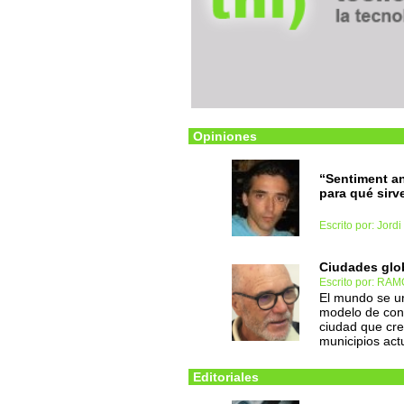
Opiniones
“Sentiment an
para qué sirv
Escrito por: Jordi
Ciudades glob
Escrito por: RA
El mundo se ur
modelo de conv
ciudad que cr
municipios act
Editoriales